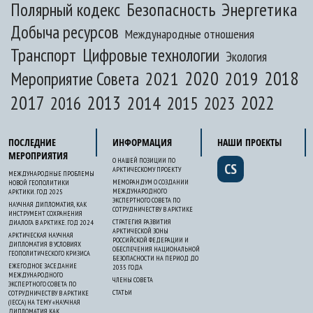
Полярный кодекс
Безопасность
Энергетика
Добыча ресурсов
Международные отношения
Транспорт
Цифровые технологии
Экология
2020
2018
2021
2019
Мероприятие Совета
2017
2013
2022
2014
2015
2016
2023
ПОСЛЕДНИЕ
ИНФОРМАЦИЯ
НАШИ ПРОЕКТЫ
МЕРОПРИЯТИЯ
О НАШЕЙ ПОЗИЦИИ ПО
CS
АРКТИЧЕСКОМУ ПРОЕКТУ
МЕЖДУНАРОДНЫЕ ПРОБЛЕМЫ
МЕМОРАНДУМ О СОЗДАНИИ
НОВОЙ ГЕОПОЛИТИКИ
МЕЖДУНАРОДНОГО
АРКТИКИ. ГОД 2025
ЭКСПЕРТНОГО СОВЕТА ПО
НАУЧНАЯ ДИПЛОМАТИЯ, КАК
СОТРУДНИЧЕСТВУ В АРКТИКЕ
ИНСТРУМЕНТ СОХРАНЕНИЯ
СТРАТЕГИЯ РАЗВИТИЯ
ДИАЛОГА В АРКТИКЕ. ГОД 2024
АРКТИЧЕСКОЙ ЗОНЫ
АРКТИЧЕСКАЯ НАУЧНАЯ
РОССИЙСКОЙ ФЕДЕРАЦИИ И
ДИПЛОМАТИЯ В УСЛОВИЯХ
ОБЕСПЕЧЕНИЯ НАЦИОНАЛЬНОЙ
ГЕОПОЛИТИЧЕСКОГО КРИЗИСА
БЕЗОПАСНОСТИ НА ПЕРИОД ДО
ЕЖЕГОДНОЕ ЗАСЕДАНИЕ
2035 ГОДА
МЕЖДУНАРОДНОГО
ЧЛЕНЫ СОВЕТА
ЭКСПЕРТНОГО СОВЕТА ПО
СТАТЬИ
СОТРУДНИЧЕСТВУ В АРКТИКЕ
(IECCA) НА ТЕМУ «НАУЧНАЯ
ДИПЛОМАТИЯ КАК