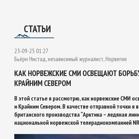
ОЕКТУ
ГО ЭКСПЕРТНОГО СОВЕТА ПО СОТРУДНИЧЕСТВУ В АРК
Ы РОССИЙСКОЙ ФЕДЕРАЦИИ И ОБЕСПЕЧЕНИЯ НАЦИОНАЛЬН
СТАТЬИ
23-09-25 01:27
Бьёрн Нистад, независимый журналист, Норвегия
КАК НОРВЕЖСКИЕ СМИ ОСВЕЩАЮТ БОРЬБУ
КРАЙНИМ СЕВЕРОМ
В этой статье я рассмотрю, как норвежские СМИ о
и Крайним Севером. В качестве отправной точки я
британского производства “Арктика – ледяная лин
национальной норвежской телерадиокомпанией NRK