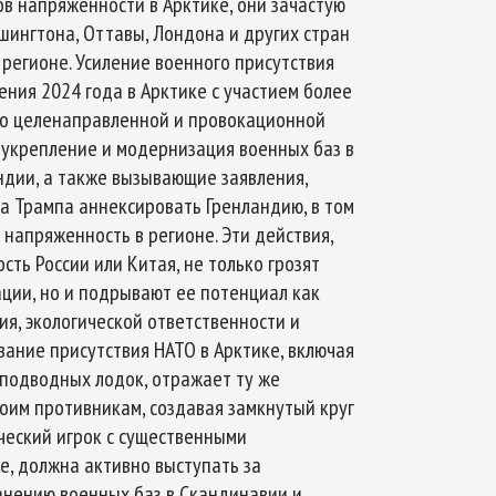
в напряженности в Арктике, они зачастую
ингтона, Оттавы, Лондона и других стран
 регионе. Усиление военного присутствия
ния 2024 года в Арктике с участием более
т о целенаправленной и провокационной
 укрепление и модернизация военных баз в
ндии, а также вызывающие заявления,
 Трампа аннексировать Гренландию, в том
 напряженность в регионе. Эти действия,
ть России или Китая, не только грозят
ции, но и подрывают ее потенциал как
ия, экологической ответственности и
ание присутствия НАТО в Арктике, включая
подводных лодок, отражает ту же
оим противникам, создавая замкнутый круг
ический игрок с существенными
, должна активно выступать за
анению военных баз в Скандинавии и