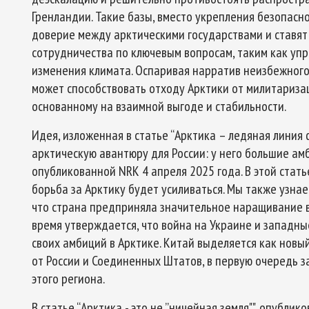
Гренландии. Такие базы, вместо укрепления безопасн
доверие между арктическими государствами и ставят
сотрудничества по ключевым вопросам, таким как уп
изменения климата. Оспаривая нарратив неизбежного
может способствовать отходу Арктики от милитариза
основанному на взаимной выгоде и стабильности.
Идея, изложенная в статье “Арктика – ледяная линия ф
арктическую авантюру для России: у него большие ам
опубликованной NRK 4 апреля 2025 года. В этой стат
борьба за Арктику будет усиливаться. Мы также узнае
что страна предприняла значительное наращивание в
время утверждается, что война на Украине и западн
своих амбиций в Арктике. Китай выделяется как новый 
от России и Соединенных Штатов, в первую очередь 
этого региона.
В статье “Арктика - это не ”ничейная земля"", опубли