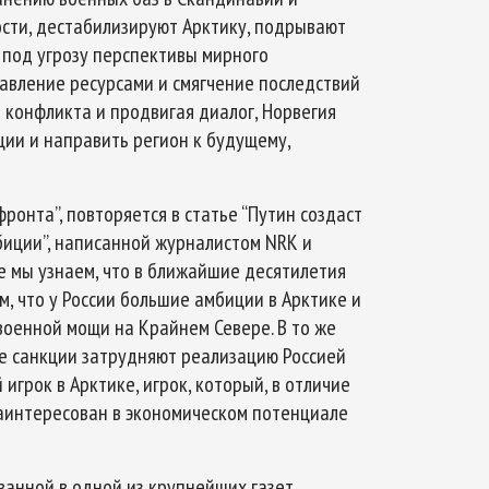
ости, дестабилизируют Арктику, подрывают
 под угрозу перспективы мирного
равление ресурсами и смягчение последствий
 конфликта и продвигая диалог, Норвегия
ции и направить регион к будущему,
ронта”, повторяется в статье “Путин создаст
биции”, написанной журналистом NRK и
ье мы узнаем, что в ближайшие десятилетия
м, что у России большие амбиции в Арктике и
оенной мощи на Крайнем Севере. В то же
ые санкции затрудняют реализацию Россией
игрок в Арктике, игрок, который, в отличие
заинтересован в экономическом потенциале
кованной в одной из крупнейших газет