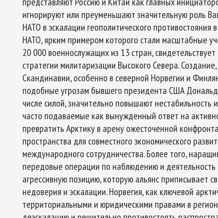
представляют Россию и Китай как главных инициаторо
игнорируют или преуменьшают значительную роль Ваш
НАТО в эскалации геополитического противостояния в
НАТО, ярким примером которого стали масштабные уче
20 000 военнослужащих из 13 стран, свидетельствуе
стратегии милитаризации Высокого Севера. Создание,
Скандинавии, особенно в северной Норвегии и Финля
подобные угрозам бывшего президента США Дональда
числе силой, значительно повышают нестабильность и
часто подаваемые как вынужденный ответ на активнос
превратить Арктику в арену ожесточенной конфронта
пространства для совместного экономического развит
международного сотрудничества. Более того, наращив
передовые операции по наблюдению и деятельность 
агрессивную позицию, которую альянс приписывает св
недоверия и эскалации. Норвегия, как ключевой аркт
территориальными и юридическими правами в регионе
деэскалацию и решительно противостоять распростр