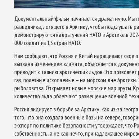
Документальный фильм начинается драматично. Мы п
разведчика, летящего в Арктику, чтобы подслушать ра
демонстрируются кадры учений НАТО в Арктике в 2024
000 солдат из 13 стран НАТО.
Нам сообщают, что Россия и Китай наращивают свое пр
вызвана изменением климата, объясняется в докумен
приводит к таянию арктических льдов. Это позволяет
газ, полезные ископаемые – на морском дне Арктики.
рыболовства. Открывает новые морские маршруты. Кр
количество льда облегчают размещение военной техн
Россия лидирует в борьбе за Арктику, как из-за геогр
того, что она создала военные базы на севере, говор
эксперт по политике безопасности утверждает, что Р
собственность, а не как нечто, принадлежащее миров