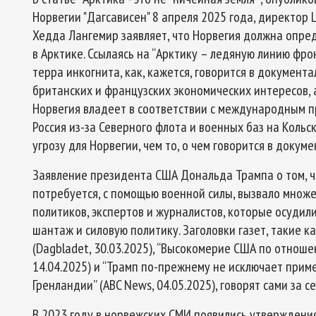
Норвегии "Дагсависен" 8 апреля 2025 года, директор
Хедда Лангемир заявляет, что Норвегия должна опред
в Арктике. Ссылаясь на “Арктику – ледяную линию фрон
терра инкогнита, как, кажется, говорится в докумен
британских и французских экономических интересов, 
Норвегия владеет в соответствии с международным пр
Россия из-за Северного флота и военных баз на Коль
угрозу для Норвегии, чем то, о чем говорится в докум
Заявление президента США Дональда Трампа о том, ч
потребуется, с помощью военной силы, вызвало множ
политиков, экспертов и журналистов, которые осуди
шантаж и силовую политику. Заголовки газет, такие к
(Dagbladet, 30.03.2025), “Высокомерие США по отноше
14.04.2025) и “Трамп по-прежнему не исключает прим
Гренландии” (ABC News, 04.05.2025), говорят сами за се
В 2023 году в норвежских СМИ появились утверждения