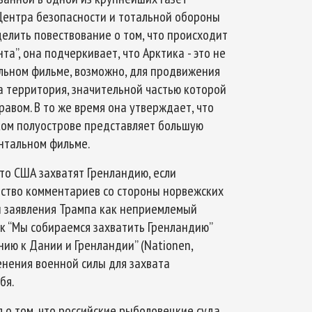
 Центра безопасности и тотальной обороны
елить повествование о том, что происходит
та”, она подчеркивает, что Арктика - это не
тальном фильме, возможно, для продвижения
а территория, значительной частью которой
авом. В то же время она утверждает, что
ском полуострове представляет большую
ентальном фильме.
то США захватят Гренландию, если
ество комментариев со стороны норвежских
ли заявления Трампа как неприемлемый
ак “Мы собираемся захватить Гренландию”
нию к Дании и Гренландии” (Nationen,
енения военной силы для захвата
бя.
 о том, что российские рыболовецкие суда