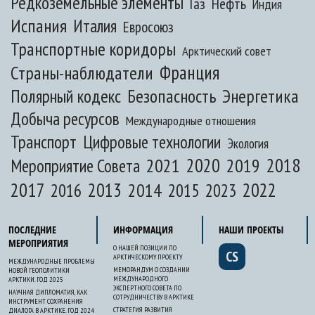
Редкоземельные элементы
Газ
Нефть
Индия
Испания
Италия
Евросоюз
Транспортные коридоры
Арктический совет
Франция
Страны-наблюдатели
Полярный кодекс
Безопасность
Энергетика
Добыча ресурсов
Международные отношения
Транспорт
Цифровые технологии
Экология
2020
2018
2021
2019
Мероприятие Совета
2017
2013
2022
2014
2015
2016
2023
ПОСЛЕДНИЕ
ИНФОРМАЦИЯ
НАШИ ПРОЕКТЫ
МЕРОПРИЯТИЯ
О НАШЕЙ ПОЗИЦИИ ПО
CS
АРКТИЧЕСКОМУ ПРОЕКТУ
МЕЖДУНАРОДНЫЕ ПРОБЛЕМЫ
МЕМОРАНДУМ О СОЗДАНИИ
НОВОЙ ГЕОПОЛИТИКИ
МЕЖДУНАРОДНОГО
АРКТИКИ. ГОД 2025
ЭКСПЕРТНОГО СОВЕТА ПО
НАУЧНАЯ ДИПЛОМАТИЯ, КАК
СОТРУДНИЧЕСТВУ В АРКТИКЕ
ИНСТРУМЕНТ СОХРАНЕНИЯ
СТРАТЕГИЯ РАЗВИТИЯ
ДИАЛОГА В АРКТИКЕ. ГОД 2024