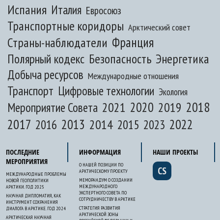
Испания
Италия
Евросоюз
Транспортные коридоры
Арктический совет
Франция
Страны-наблюдатели
Полярный кодекс
Безопасность
Энергетика
Добыча ресурсов
Международные отношения
Транспорт
Цифровые технологии
Экология
2020
2018
2021
2019
Мероприятие Совета
2017
2013
2022
2014
2015
2016
2023
ПОСЛЕДНИЕ
ИНФОРМАЦИЯ
НАШИ ПРОЕКТЫ
МЕРОПРИЯТИЯ
О НАШЕЙ ПОЗИЦИИ ПО
CS
АРКТИЧЕСКОМУ ПРОЕКТУ
МЕЖДУНАРОДНЫЕ ПРОБЛЕМЫ
МЕМОРАНДУМ О СОЗДАНИИ
НОВОЙ ГЕОПОЛИТИКИ
МЕЖДУНАРОДНОГО
АРКТИКИ. ГОД 2025
ЭКСПЕРТНОГО СОВЕТА ПО
НАУЧНАЯ ДИПЛОМАТИЯ, КАК
СОТРУДНИЧЕСТВУ В АРКТИКЕ
ИНСТРУМЕНТ СОХРАНЕНИЯ
СТРАТЕГИЯ РАЗВИТИЯ
ДИАЛОГА В АРКТИКЕ. ГОД 2024
АРКТИЧЕСКОЙ ЗОНЫ
АРКТИЧЕСКАЯ НАУЧНАЯ