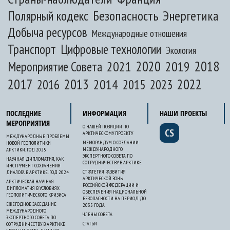
Полярный кодекс
Безопасность
Энергетика
Добыча ресурсов
Международные отношения
Транспорт
Цифровые технологии
Экология
2020
2018
2021
2019
Мероприятие Совета
2017
2013
2022
2014
2015
2016
2023
ПОСЛЕДНИЕ
ИНФОРМАЦИЯ
НАШИ ПРОЕКТЫ
МЕРОПРИЯТИЯ
О НАШЕЙ ПОЗИЦИИ ПО
CS
АРКТИЧЕСКОМУ ПРОЕКТУ
МЕЖДУНАРОДНЫЕ ПРОБЛЕМЫ
МЕМОРАНДУМ О СОЗДАНИИ
НОВОЙ ГЕОПОЛИТИКИ
МЕЖДУНАРОДНОГО
АРКТИКИ. ГОД 2025
ЭКСПЕРТНОГО СОВЕТА ПО
НАУЧНАЯ ДИПЛОМАТИЯ, КАК
СОТРУДНИЧЕСТВУ В АРКТИКЕ
ИНСТРУМЕНТ СОХРАНЕНИЯ
СТРАТЕГИЯ РАЗВИТИЯ
ДИАЛОГА В АРКТИКЕ. ГОД 2024
АРКТИЧЕСКОЙ ЗОНЫ
АРКТИЧЕСКАЯ НАУЧНАЯ
РОССИЙСКОЙ ФЕДЕРАЦИИ И
ДИПЛОМАТИЯ В УСЛОВИЯХ
ОБЕСПЕЧЕНИЯ НАЦИОНАЛЬНОЙ
ГЕОПОЛИТИЧЕСКОГО КРИЗИСА
БЕЗОПАСНОСТИ НА ПЕРИОД ДО
ЕЖЕГОДНОЕ ЗАСЕДАНИЕ
2035 ГОДА
МЕЖДУНАРОДНОГО
ЧЛЕНЫ СОВЕТА
ЭКСПЕРТНОГО СОВЕТА ПО
СТАТЬИ
СОТРУДНИЧЕСТВУ В АРКТИКЕ