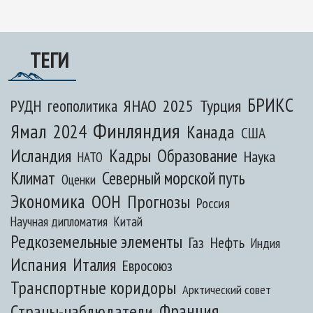
ТЕГИ
БРИКС
ЯНАО
2025
Турция
РУДН
геополитика
Финляндия
Ямал
2024
Канада
США
Исландия
Кадры
Образование
Наука
НАТО
Климат
Северный морской путь
Оценки
Экономика
ООН
Прогнозы
Россия
Научная дипломатия
Китай
Редкоземельные элементы
Газ
Нефть
Индия
Испания
Италия
Евросоюз
Транспортные коридоры
Арктический совет
Франция
Страны-наблюдатели