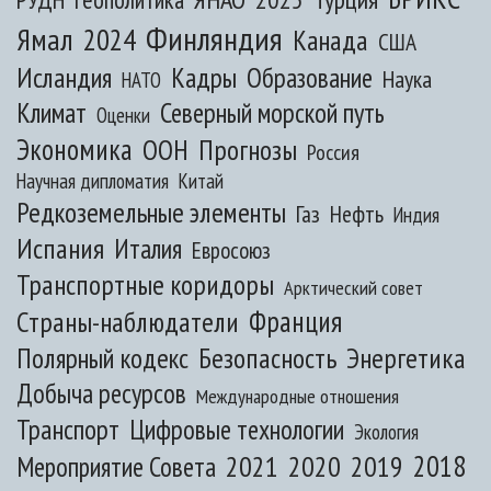
Финляндия
Ямал
2024
Канада
США
Исландия
Кадры
Образование
Наука
НАТО
Климат
Северный морской путь
Оценки
Экономика
ООН
Прогнозы
Россия
Научная дипломатия
Китай
Редкоземельные элементы
Газ
Нефть
Индия
Испания
Италия
Евросоюз
Транспортные коридоры
Арктический совет
Франция
Страны-наблюдатели
Полярный кодекс
Безопасность
Энергетика
Добыча ресурсов
Международные отношения
Транспорт
Цифровые технологии
Экология
2020
2018
2021
2019
Мероприятие Совета