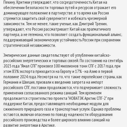
Пекину. Критики утверждают, что сосредоточенность Китая на
обеспечении безопасности торговых путей и ресурсов отражает его
доминирующее положение в партнерстве, в то время как Россия
стремится защитить свой суверенитет и избежать чрезмерной
зависимости. Тем не менее, такие ученые, как Дмитрий Тренин,
утверждают, что Россия рассматривает Китай как прагматичного
партнера, а не гегемона, что позволяет создать функциональный альянс,
поддерживающий экономическую устойчивость России при сохранении
стратегической независимости.
Эмпирические данные свидетельствуют об углублении китайско-
российских энергетических и торговых связей. По состоянию на сентябрь
2023 года "Ямал СПГ" произвел 100 миллионов тонн СПГ с 2017 года, при
этом 83% экспорта приходится на Европу и 17% - на Азию в первой
половине 2024 года. Несмотря на то, что такие европейские страны, как
Германия и Швеция, призвали к введению запрета на импорт
российского СПГ, поставки продолжаются, что подчеркивает сложность
применения согласованного режима санкций. Тем временем
продолжается строительство проекта "НОВАТЭК Арктик СПГ-2" при
поддержке Китая, предоставляющего необходимые модули для
сжиженного природного газа и транспортные услуги. Однако проблемы
остаются, включая опасения по поводу надежности оборудования
российского производства и более широкого влияния санкций на
развитие энергетики в Арктике.