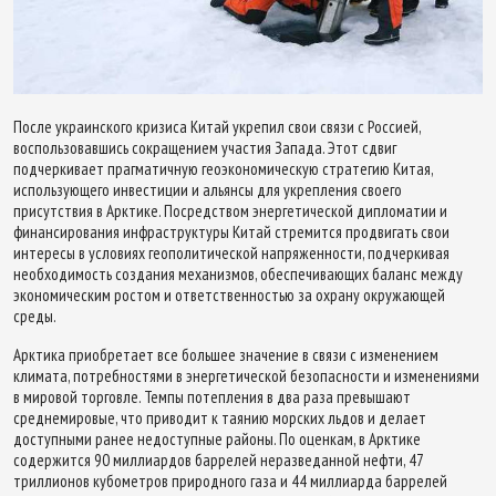
После украинского кризиса Китай укрепил свои связи с Россией,
воспользовавшись сокращением участия Запада. Этот сдвиг
подчеркивает прагматичную геоэкономическую стратегию Китая,
использующего инвестиции и альянсы для укрепления своего
присутствия в Арктике. Посредством энергетической дипломатии и
финансирования инфраструктуры Китай стремится продвигать свои
интересы в условиях геополитической напряженности, подчеркивая
необходимость создания механизмов, обеспечивающих баланс между
экономическим ростом и ответственностью за охрану окружающей
среды.
Арктика приобретает все большее значение в связи с изменением
климата, потребностями в энергетической безопасности и изменениями
в мировой торговле. Темпы потепления в два раза превышают
среднемировые, что приводит к таянию морских льдов и делает
доступными ранее недоступные районы. По оценкам, в Арктике
содержится 90 миллиардов баррелей неразведанной нефти, 47
триллионов кубометров природного газа и 44 миллиарда баррелей