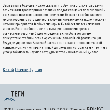
Заглядывая в будущее, можно сказать, что Арктика столкнется с двумя
возможными траекториями развития: продолжающейся поляризацией и
созданием исключительных экономических блоков и возобновлением
многостороннего сотрудничества, ориентированного на экологические и
научные приоритеты. В обоих сценариях Китай останется ключевым
игроком. Его способность сочетать национальные интересы с
совместным участием будет определять, способствует ли его
присутствие стабильности в Арктике или дальнейшей фрагментации.
Будущее управления Арктикой зависит не только от геополитической
конъюнктуры, но и от прагматичной дипломатии, которая ставит во главу
угла устойчивость, научное сотрудничество и инклюзивный диалог.
Китай
Оценки
Турция
ТЕГИ
БРИКС
ЯНАО
2025
Турция
РУДН
геополитика