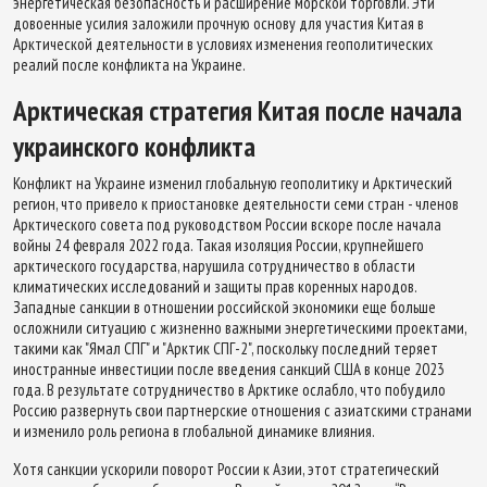
энергетическая безопасность и расширение морской торговли. Эти
довоенные усилия заложили прочную основу для участия Китая в
Арктической деятельности в условиях изменения геополитических
реалий после конфликта на Украине.
Арктическая стратегия Китая после начала
украинского конфликта
Конфликт на Украине изменил глобальную геополитику и Арктический
регион, что привело к приостановке деятельности семи стран - членов
Арктического совета под руководством России вскоре после начала
войны 24 февраля 2022 года. Такая изоляция России, крупнейшего
арктического государства, нарушила сотрудничество в области
климатических исследований и защиты прав коренных народов.
Западные санкции в отношении российской экономики еще больше
осложнили ситуацию с жизненно важными энергетическими проектами,
такими как "Ямал СПГ" и "Арктик СПГ-2", поскольку последний теряет
иностранные инвестиции после введения санкций США в конце 2023
года. В результате сотрудничество в Арктике ослабло, что побудило
Россию развернуть свои партнерские отношения с азиатскими странами
и изменило роль региона в глобальной динамике влияния.
Хотя санкции ускорили поворот России к Азии, этот стратегический