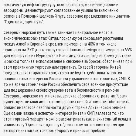
арктическую инфраструктуру, включая порты, железные дороги и
аэродромы, демонстрируют согласованные усилия по включению
региона в Полярный шелковый путь, северное продолжение инициативы
"Один пояс, один путь".
Северный морской путь также занимает центральное место в
экономических расчетах Китая, поскольку он сокращает расстояния
между Азией и Европой в среднем примерно на 40%, в том числе
примерно на 25% для маршрутов из Шанхая в Гамбург и примерно на 55%
для маршрутов из Мурманска в Иокогаму, что сокращает время доставки
и расход топлива. использование и снижение выбросов, обеспечивая при
этом практичную торговую альтернативу. Со своей стороны, Китай
предоставляет гарантии того, что он не будет действовать против
национальных интересов России при управлении и контроле над СМП. В
то же время стремление России обеспечить свое военное присутствие
для поддержания своего суверенитета и безопасности в регионе
Северного морского пути показывает, что оборонная стратегия России
существует независимо от коммерческих целей и помогает обеспечить
баланс интересов безопасности других стран в Арктическом регионе.
Еще одним важным аспектом интереса Китая к СМП является то, что
этот торговый маршрут можно рассматривать как значительный вклад в
инициативу “Один пояс, один путь”, поскольку он экономит время при
экспорте китайских товаров в Европу и приносит прибыль.