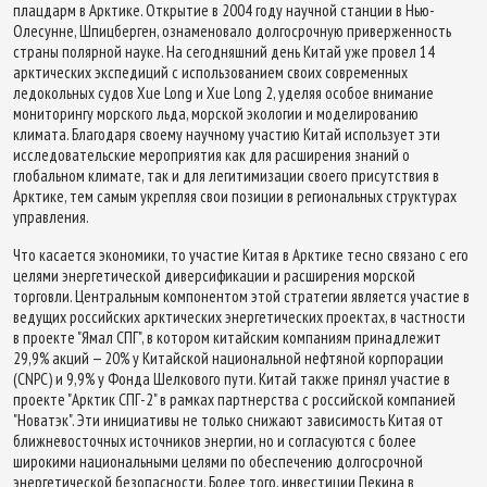
плацдарм в Арктике. Открытие в 2004 году научной станции в Нью-
Олесунне, Шпицберген, ознаменовало долгосрочную приверженность
страны полярной науке. На сегодняшний день Китай уже провел 14
арктических экспедиций с использованием своих современных
ледокольных судов Xue Long и Xue Long 2, уделяя особое внимание
мониторингу морского льда, морской экологии и моделированию
климата. Благодаря своему научному участию Китай использует эти
исследовательские мероприятия как для расширения знаний о
глобальном климате, так и для легитимизации своего присутствия в
Арктике, тем самым укрепляя свои позиции в региональных структурах
управления.
Что касается экономики, то участие Китая в Арктике тесно связано с его
целями энергетической диверсификации и расширения морской
торговли. Центральным компонентом этой стратегии является участие в
ведущих российских арктических энергетических проектах, в частности
в проекте "Ямал СПГ", в котором китайским компаниям принадлежит
29,9% акций — 20% у Китайской национальной нефтяной корпорации
(CNPC) и 9,9% у Фонда Шелкового пути. Китай также принял участие в
проекте "Арктик СПГ-2" в рамках партнерства с российской компанией
"Новатэк". Эти инициативы не только снижают зависимость Китая от
ближневосточных источников энергии, но и согласуются с более
широкими национальными целями по обеспечению долгосрочной
энергетической безопасности. Более того, инвестиции Пекина в