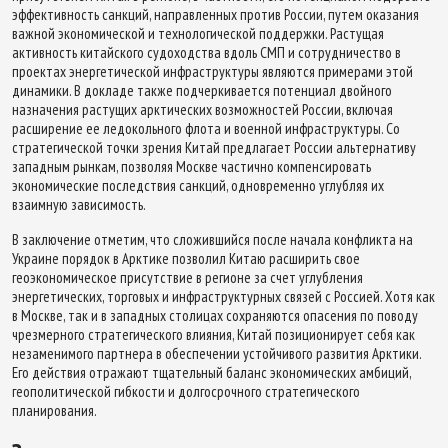
эффективность санкций, направленных против России, путем оказания
важной экономической и технологической поддержки. Растущая
активность китайского судоходства вдоль СМП и сотрудничество в
проектах энергетической инфраструктуры являются примерами этой
динамики. В докладе также подчеркивается потенциал двойного
назначения растущих арктических возможностей России, включая
расширение ее ледокольного флота и военной инфраструктуры. Со
стратегической точки зрения Китай предлагает России альтернативу
западным рынкам, позволяя Москве частично компенсировать
экономические последствия санкций, одновременно углубляя их
взаимную зависимость.
В заключение отметим, что сложившийся после начала конфликта на
Украине порядок в Арктике позволил Китаю расширить свое
геоэкономическое присутствие в регионе за счет углубления
энергетических, торговых и инфраструктурных связей с Россией. Хотя как
в Москве, так и в западных столицах сохраняются опасения по поводу
чрезмерного стратегического влияния, Китай позиционирует себя как
незаменимого партнера в обеспечении устойчивого развития Арктики.
Его действия отражают тщательный баланс экономических амбиций,
геополитической гибкости и долгосрочного стратегического
планирования.