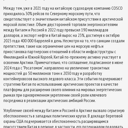
Между тем, уже в 2021 году на китайскую судоходную компанию COSCO
приходилось 30% рейсов по Северному морскому пути, что
свидетельствует о значительном китайском присутствии в арктической
морской логистике. Объем двусторонней торговли энергоносителями
между Китаем и Россией в 2022 году превысил 190 миллиардов
долларов, а экспорт нефти в Китай вырос на 23%, достигнув к октябрю
2023 года 400 000 баррелей в день. Несмотря на то, что санкции создали
препятствия, такие как ограничение цен на морскую нефть и
приостановка партнерских отношений в области инфраструктуры с
Финляндией и Южной Кореей, Китай по-прежнему активно участвует в
освоении Арктики. Примечательно, что соглашение, подписанное в июне
2024 года с "Росатомом", направлено на увеличение транзитных
мощностей до 50 миллионов тонн к 2030 году и разработку
контейнеровозов высокого ледового класса. Эти события подчеркивают
стратегию Китая по использованию арктических проектов в качестве
платформы для расширения своего влияния на мировых энергетических
рынках при одновременном укреплении своей роли ключевого
посредника в реализации арктических амбиций России.
Углубление связей между Китаем и Россией в Арктике вызвало серьезную
обеспокоенность в западных политических кругах. В докладе береговой
охраны США подчеркивается обеспокоенность расширяющимся
присутствием Китая в регионе, в частности, его потенциалом подорвать