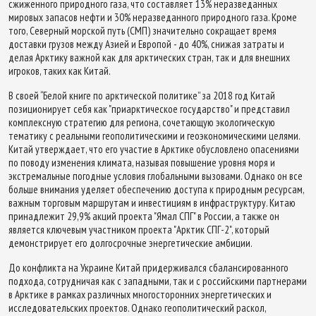
сжиженного природного газа, что составляет 13% неразведанных
мировых запасов нефти и 30% неразведанного природного газа. Кроме
того, Северный морской путь (СМП) значительно сокращает время
доставки грузов между Азией и Европой - до 40%, снижая затраты и
делая Арктику важной как для арктических стран, так и для внешних
игроков, таких как Китай.
В своей “Белой книге по арктической политике” за 2018 год Китай
позиционирует себя как "приарктическое государство" и представил
комплексную стратегию для региона, сочетающую экологическую
тематику с реальными геополитическими и геоэкономическими целями.
Китай утверждает, что его участие в Арктике обусловлено опасениями
по поводу изменения климата, называя повышение уровня моря и
экстремальные погодные условия глобальными вызовами. Однако он все
больше внимания уделяет обеспечению доступа к природным ресурсам,
важным торговым маршрутам и инвестициям в инфраструктуру. Китаю
принадлежит 29,9% акций проекта "Ямал СПГ" в России, а также он
является ключевым участником проекта "Арктик СПГ-2", который
демонстрирует его долгосрочные энергетические амбиции.
До конфликта на Украине Китай придерживался сбалансированного
подхода, сотрудничая как с западными, так и с российскими партнерами
в Арктике в рамках различных многосторонних энергетических и
исследовательских проектов. Однако геополитический раскол,