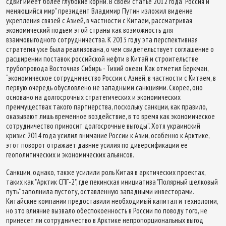
сдвиг имеет более глубокие корни. В своей статье 2012 года “Россия и
меняющийся мир” президент Владимир Путин изложил видение
укрепления связей с Азией, в частности с Китаем, рассматривая
экономический подъем этой страны как возможность для
взаимовыгодного сотрудничества. К 2013 году эта перспективная
стратегия уже была реализована, о чем свидетельствует соглашение о
расширении поставок российской нефти в Китай и строительстве
трубопровода Восточная Сибирь - Тихий океан. Как отметил Беркман,
“экономическое сотрудничество России с Азией, в частности с Китаем, в
первую очередь обусловлено не западными санкциями. Скорее, оно
основано на долгосрочных стратегических и экономических
преимуществах такого партнерства, поскольку санкции, как правило,
оказывают лишь временное воздействие, в то время как экономическое
сотрудничество приносит долгосрочные выгоды”. Хотя украинский
кризис 2014 года усилил внимание России к Азии, особенно к Арктике,
этот поворот отражает давние усилия по диверсификации ее
геополитических и экономических альянсов.
Санкции, однако, также усилили роль Китая в арктических проектах,
таких как "Арктик СПГ-2", где пекинская инициатива "Полярный шелковый
путь" заполнила пустоту, оставленную западными инвесторами.
Китайские компании предоставили необходимый капитал и технологии,
но это влияние вызвало обеспокоенность в России по поводу того, не
принесет ли сотрудничество в Арктике непропорциональных выгод