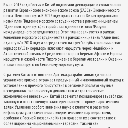
В мае 2015 года Россия и Китай подписали декларацию о согласовании
развития Евразийского экономического союза (ЕАЭС) и Экономического
пояса Шелкового пути. В 2017 году правительство Китая предложило
новый план "Видение морского сотрудничества в рамках инициативы
"Один пояс, один путь", который стал одним из итогов Форума
международного сотрудничества. Этот план реализуется в рамках
Концепции морского сотрудничества в рамках инициативы "Один пояс,
один путь" в 2018 году и сосредоточен на трех "голубых экономических
коридорах". Эти коридоры включают маршруты через Индийский и
Атлантический океаны и Средиземное море к берегам Африки и Европы,
маршруты в южной части Тихого океана к берегам Австралии и Океании,
а также маршруты по Северному морскому пути.
Стратегия Китая в отношении Арктики, разработанная до начала
украинского кризиса, отражает продуманный и многоплановый подход к
установлению прочного присутствия в регионе. Используя научные
исследования, экологическую дипломатию и стратегические
экономические инвестиции, Китай стремится позиционировать себя как
законную и ответственную заинтересованную сторону в арктических
делах. Уделение особого внимания науке о климате и развитию
инфраструктуры в сочетании с энергетическими партнерствами,
особенно с Россией, позволило Китаю привести их в соответствие с
более широкими национальными интересами, такими как