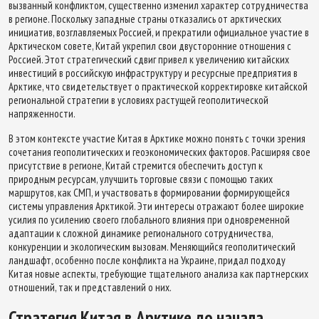
вызванный конфликтом, существенно изменил характер сотрудничества
в регионе. Поскольку западные страны отказались от арктических
инициатив, возглавляемых Россией, и прекратили официальное участие в
Арктическом совете, Китай укрепил свои двусторонние отношения с
Россией. Этот стратегический сдвиг привел к увеличению китайских
инвестиций в российскую инфраструктуру и ресурсные предприятия в
Арктике, что свидетельствует о практической корректировке китайской
региональной стратегии в условиях растущей геополитической
напряженности.
В этом контексте участие Китая в Арктике можно понять с точки зрения
сочетания геополитических и геоэкономических факторов. Расширяя свое
присутствие в регионе, Китай стремится обеспечить доступ к
природным ресурсам, улучшить торговые связи с помощью таких
маршрутов, как СМП, и участвовать в формировании формирующейся
системы управления Арктикой. Эти интересы отражают более широкие
усилия по усилению своего глобального влияния при одновременной
адаптации к сложной динамике регионального сотрудничества,
конкуренции и экологическим вызовам. Меняющийся геополитический
ландшафт, особенно после конфликта на Украине, придал подходу
Китая новые аспекты, требующие тщательного анализа как партнерских
отношений, так и представлений о них.
Стратегия Китая в Арктике до начала