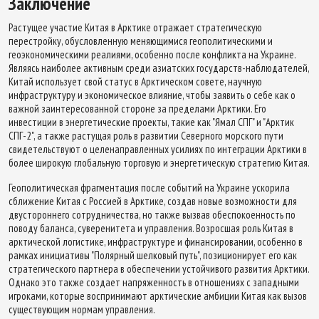
Заключение
Растущее участие Китая в Арктике отражает стратегическую
перестройку, обусловленную меняющимися геополитическими и
геоэкономическими реалиями, особенно после конфликта на Украине.
Являясь наиболее активным среди азиатских государств-наблюдателей,
Китай использует свой статус в Арктическом совете, научную
инфраструктуру и экономическое влияние, чтобы заявить о себе как о
важной заинтересованной стороне за пределами Арктики. Его
инвестиции в энергетические проекты, такие как "Ямал СПГ" и "Арктик
СПГ-2", а также растущая роль в развитии Северного морского пути
свидетельствуют о целенаправленных усилиях по интеграции Арктики в
более широкую глобальную торговую и энергетическую стратегию Китая.
Геополитическая фрагментация после событий на Украине ускорила
сближение Китая с Россией в Арктике, создав новые возможности для
двустороннего сотрудничества, но также вызвав обеспокоенность по
поводу баланса, суверенитета и управления. Возросшая роль Китая в
арктической логистике, инфраструктуре и финансировании, особенно в
рамках инициативы "Полярный шелковый путь", позиционирует его как
стратегического партнера в обеспечении устойчивого развития Арктики.
Однако это также создает напряженность в отношениях с западными
игроками, которые воспринимают арктические амбиции Китая как вызов
существующим нормам управления.