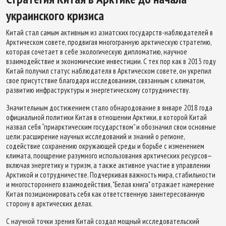
украинского кризиса
Китай стал самым активным из азиатских государств-наблюдателей в
Арктическом совете, продвигая многогранную арктическую стратегию,
которая сочетает в себе экологическую дипломатию, научное
взаимодействие и экономические инвестиции. С тех пор как в 2013 году
Китай получил статус наблюдателя в Арктическом совете, он укрепил
свое присутствие благодаря исследованиям, связанным с климатом,
развитию инфраструктуры и энергетическому сотрудничеству.
Значительным достижением стало обнародование в январе 2018 года
официальной политики Китая в отношении Арктики, в которой Китай
назвал себя “приарктическим государством” и обозначил свои основные
цели: расширение научных исследований и знаний о регионе,
содействие сохранению окружающей среды и борьбе с изменением
климата, поощрение разумного использования арктических ресурсов—
включая энергетику и туризм, а также активное участие в управлении
Арктикой и сотрудничестве. Подчеркивая важность мира, стабильности
и многостороннего взаимодействия, "Белая книга" отражает намерение
Китая позиционировать себя как ответственную заинтересованную
сторону в арктических делах.
С научной точки зрения Китай создал мощный исследовательский