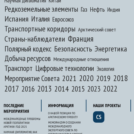
Научная дипломатия
Китай
Редкоземельные элементы
Газ
Нефть
Индия
Испания
Италия
Евросоюз
Транспортные коридоры
Арктический совет
Франция
Страны-наблюдатели
Полярный кодекс
Безопасность
Энергетика
Добыча ресурсов
Международные отношения
Транспорт
Цифровые технологии
Экология
2020
2018
2021
2019
Мероприятие Совета
2017
2013
2022
2014
2015
2016
2023
ПОСЛЕДНИЕ
ИНФОРМАЦИЯ
НАШИ ПРОЕКТЫ
МЕРОПРИЯТИЯ
О НАШЕЙ ПОЗИЦИИ ПО
CS
АРКТИЧЕСКОМУ ПРОЕКТУ
МЕЖДУНАРОДНЫЕ ПРОБЛЕМЫ
МЕМОРАНДУМ О СОЗДАНИИ
НОВОЙ ГЕОПОЛИТИКИ
МЕЖДУНАРОДНОГО
АРКТИКИ. ГОД 2025
ЭКСПЕРТНОГО СОВЕТА ПО
НАУЧНАЯ ДИПЛОМАТИЯ, КАК