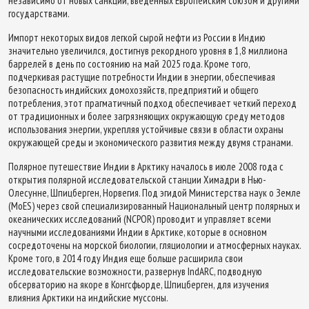
независимо от новых санкций, введенных Европейским союзом и другими
государствами.
Импорт некоторых видов легкой сырой нефти из России в Индию
значительно увеличился, достигнув рекордного уровня в 1,8 миллиона
баррелей в день по состоянию на май 2025 года. Кроме того,
подчеркивая растущие потребности Индии в энергии, обеспечивая
безопасность индийских домохозяйств, предприятий и общего
потребления, этот прагматичный подход обеспечивает четкий переход
от традиционных и более загрязняющих окружающую среду методов
использования энергии, укрепляя устойчивые связи в области охраны
окружающей среды и экономического развития между двумя странами.
Полярное путешествие Индии в Арктику началось в июле 2008 года с
открытия полярной исследовательской станции Химадри в Нью-
Олесунне, Шпицберген, Норвегия. Под эгидой Министерства наук о Земле
(MoES) через свой специализированный Национальный центр полярных и
океанических исследований (NCPOR) проводит и управляет всеми
научными исследованиями Индии в Арктике, которые в основном
сосредоточены на морской биологии, гляциологии и атмосферных науках.
Кроме того, в 2014 году Индия еще больше расширила свои
исследовательские возможности, развернув IndARC, подводную
обсерваторию на якоре в Конгсфьорде, Шпицберген, для изучения
влияния Арктики на индийские муссоны.