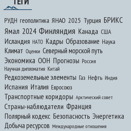
ТЕГИ
БРИКС
ЯНАО
2025
Турция
РУДН
геополитика
Финляндия
Ямал
2024
Канада
США
Исландия
Кадры
Образование
Наука
НАТО
Климат
Северный морской путь
Оценки
Экономика
ООН
Прогнозы
Россия
Научная дипломатия
Китай
Редкоземельные элементы
Газ
Нефть
Индия
Испания
Италия
Евросоюз
Транспортные коридоры
Арктический совет
Франция
Страны-наблюдатели
Полярный кодекс
Безопасность
Энергетика
Добыча ресурсов
Международные отношения