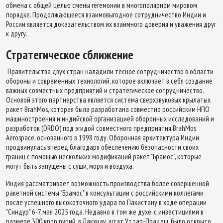
обмена с общей целью смены гегемонии в многополярном мировом
порядке. Продолжающееся взаимовыгодное сотрудничество Индии и
России является доказательством их взаимного доверия и уважения друг
к другу.
Стратегическое сближение
Правительства двух стран наладили тесное сотрудничество в области
обороны и современных технологий, которое включает в себя создание
важных совместных предприятий и стратегическое сотрудничество.
Основой этого партнерства является система сверхзвуковых крылатых
ракет BrahMos, которая была разработана совместно российским НПО
машиностроения и индийской организацией оборонных исследований и
разработок (DRDO) под эгидой совместного предприятия BrahMos
Aerospace, основанного в 1998 году. Оборонная архитектура Индии
продвинулась вперед благодаря обеспечению безопасности своих
границ с помощью нескольких модификаций ракет "Брамос", которые
могут быть запущены с суши, моря и воздуха.
Индия рассматривает возможность производства более совершенной
ракетной системы "Брамос" в консультации с российскими коллегами
после успешного высокоточного удара по Пакистану в ходе операции
"Синдур" 6-7 мая 2025 года. Недавно в том же духе, с инвестициями в
размере 300 крор рупий, в Лакхнау, штат Уттар-Прадеш, было открыто