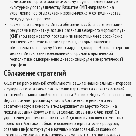
комиссии по торгово-экономическому, научно-техническому и
культурному сотрудничеству. Развитие СМП направлено на
укрепление торговых связей и экономического сотрудничества
между двумя странами;
кроме того, намерение Индии обеспечить себя энергетическими
ресурсами и принять участие в развитии Северного морского пути
(СМП) подтверждается последними инвестициями в российские
арктические энергетические проекты, которые включают
обязательства на сумму 15 миллиардов долларов. Это партнерство
делает Индию заинтересованной стороной в арктической
геополитике, одновременно диверсифицируя ее энергетический
портфель.
Сближение стратегий
Акцент на региональной стабильности, защите национальных интересов
и суверенитета, а также расширении партнерства является основой
стратегий национальной безопасности России и Индии. Соответственно,
Индия признает российскую часть Арктического региона и его
стратегическую важность и поддерживает лидерство России на
международных форумах и платформах, связанных с Арктикой. От
укрепления дипломатических связей до инициирования совместных
проектов в Арктике в области освоения энергетических ресурсов,
создания инфраструктуры и научных исследований, связанных с
потеплением океана, изменением климата и т.д., до продвижения