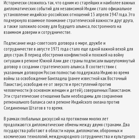
Исторически сложилось так, что одним из старейших и наиболее важных
дипломатических событий для независимой Индии стало официальное
установление индийско-российских отношений 13 апреля 1947 года. Это
подчеркнуло взаимное понимание стратегической важности друг друга,
а также заложило основу для будущего альянса, построенного на
взаимном доверии и сотрудничестве.
Подписание индо-советского договора о мире, дружбе и
сотрудничестве в августе 1971 года стало еще одной важной вехой для
двух стран. В период обострения конфликтной и похожей на войну
ситуации в регионе Южной Азии две страны подписали вышеупомянутый
договор о создании стратегического альянса. В соответствии с
указанным договором Россия полностью поддержала Индию во время
войны за освобождение Бангладеш (ранее известной как Восточный
Пакистан), освободив ее от зверств и преступлений против
человечности (в основном женщин и детей), совершенных Пакистаном.
Эти стратегические отношения были необходимы для сохранения
регионального баланса сил в регионе Индийского океана против
Соединенных Штатов в то время.
В рамках глобальных дискуссий на протяжении многих лет
продолжаются дипломатические обмены между двумя странами. Два
государства работают в области науки, дипломатии, оборонных и
космических технологий, международного сотрудничества и культурного