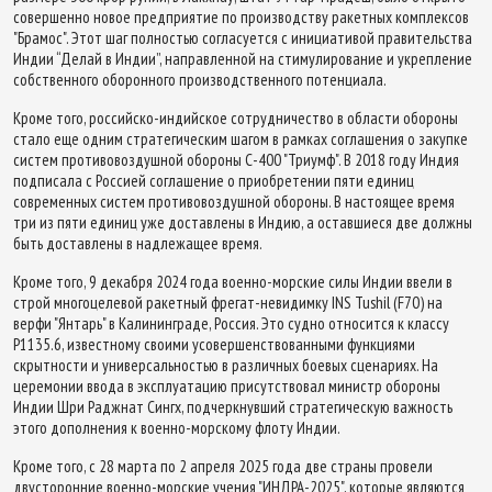
совершенно новое предприятие по производству ракетных комплексов
"Брамос". Этот шаг полностью согласуется с инициативой правительства
Индии “Делай в Индии”, направленной на стимулирование и укрепление
собственного оборонного производственного потенциала.
Кроме того, российско-индийское сотрудничество в области обороны
стало еще одним стратегическим шагом в рамках соглашения о закупке
систем противовоздушной обороны С-400 "Триумф". В 2018 году Индия
подписала с Россией соглашение о приобретении пяти единиц
современных систем противовоздушной обороны. В настоящее время
три из пяти единиц уже доставлены в Индию, а оставшиеся две должны
быть доставлены в надлежащее время.
Кроме того, 9 декабря 2024 года военно-морские силы Индии ввели в
строй многоцелевой ракетный фрегат-невидимку INS Tushil (F70) на
верфи "Янтарь" в Калининграде, Россия. Это судно относится к классу
P1135.6, известному своими усовершенствованными функциями
скрытности и универсальностью в различных боевых сценариях. На
церемонии ввода в эксплуатацию присутствовал министр обороны
Индии Шри Раджнат Сингх, подчеркнувший стратегическую важность
этого дополнения к военно-морскому флоту Индии.
Кроме того, с 28 марта по 2 апреля 2025 года две страны провели
двусторонние военно-морские учения "ИНДРА-2025", которые являются