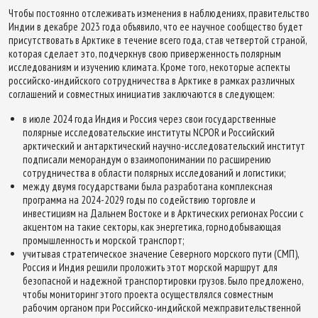
Чтобы постоянно отслеживать изменения в наблюдениях, правительство
Индии в декабре 2023 года объявило, что ее научное сообщество будет
присутствовать в Арктике в течение всего года, став четвертой страной,
которая сделает это, подчеркнув свою приверженность полярным
исследованиям и изучению климата. Кроме того, некоторые аспекты
российско-индийского сотрудничества в Арктике в рамках различных
соглашений и совместных инициатив заключаются в следующем:
в июле 2024 года Индия и Россия через свои государственные
полярные исследовательские институты NCPOR и Российский
арктический и антарктический научно-исследовательский институт
подписали меморандум о взаимопонимании по расширению
сотрудничества в области полярных исследований и логистики;
между двумя государствами была разработана комплексная
программа на 2024-2029 годы по содействию торговле и
инвестициям на Дальнем Востоке и в Арктических регионах России с
акцентом на такие секторы, как энергетика, горнодобывающая
промышленность и морской транспорт;
учитывая стратегическое значение Северного морского пути (СМП),
Россия и Индия решили проложить этот морской маршрут для
безопасной и надежной транспортировки грузов. Было предложено,
чтобы мониторинг этого проекта осуществлялся совместным
рабочим органом при Российско-индийской межправительственной