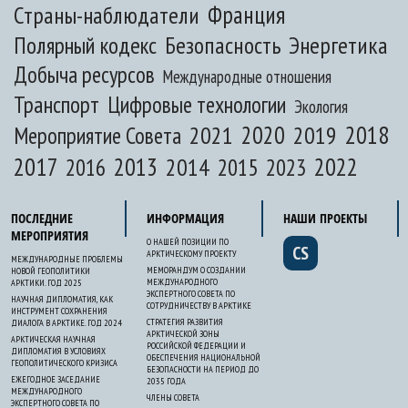
Франция
Страны-наблюдатели
Полярный кодекс
Безопасность
Энергетика
Добыча ресурсов
Международные отношения
Транспорт
Цифровые технологии
Экология
2020
2018
2021
2019
Мероприятие Совета
2017
2013
2022
2014
2015
2016
2023
ПОСЛЕДНИЕ
ИНФОРМАЦИЯ
НАШИ ПРОЕКТЫ
МЕРОПРИЯТИЯ
О НАШЕЙ ПОЗИЦИИ ПО
CS
АРКТИЧЕСКОМУ ПРОЕКТУ
МЕЖДУНАРОДНЫЕ ПРОБЛЕМЫ
МЕМОРАНДУМ О СОЗДАНИИ
НОВОЙ ГЕОПОЛИТИКИ
МЕЖДУНАРОДНОГО
АРКТИКИ. ГОД 2025
ЭКСПЕРТНОГО СОВЕТА ПО
НАУЧНАЯ ДИПЛОМАТИЯ, КАК
СОТРУДНИЧЕСТВУ В АРКТИКЕ
ИНСТРУМЕНТ СОХРАНЕНИЯ
СТРАТЕГИЯ РАЗВИТИЯ
ДИАЛОГА В АРКТИКЕ. ГОД 2024
АРКТИЧЕСКОЙ ЗОНЫ
АРКТИЧЕСКАЯ НАУЧНАЯ
РОССИЙСКОЙ ФЕДЕРАЦИИ И
ДИПЛОМАТИЯ В УСЛОВИЯХ
ОБЕСПЕЧЕНИЯ НАЦИОНАЛЬНОЙ
ГЕОПОЛИТИЧЕСКОГО КРИЗИСА
БЕЗОПАСНОСТИ НА ПЕРИОД ДО
ЕЖЕГОДНОЕ ЗАСЕДАНИЕ
2035 ГОДА
МЕЖДУНАРОДНОГО
ЧЛЕНЫ СОВЕТА
ЭКСПЕРТНОГО СОВЕТА ПО