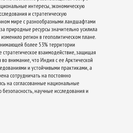
ациональные интересы, экономическую
сследования и стратегическую
мичном мире с разнообразными ландшафтами
за природные ресурсы значительно усилила
Арктическое обозрение, №8, 2022
Арктическое обозрение, №
 изменило регион в геополитическом плане.
занимающей более 53% территории
ое стратегическое взаимодействие, защищая
 во внимание, что Индия с ее Арктической
ледованиями и устойчивыми практиками, а
рена сотрудничать на постоянно
ясь на согласованные национальные
ю безопасность, научные исследования и