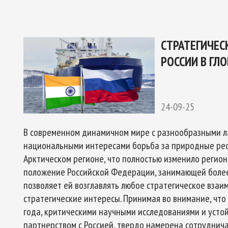
ОЕКТУ
ГО ЭКСПЕРТНОГО СОВЕТА ПО СОТРУДНИЧЕСТВУ В АРК
Ы РОССИЙСКОЙ ФЕДЕРАЦИИ И ОБЕСПЕЧЕНИЯ НАЦИОНАЛЬН
СТРАТЕГИЧЕС
РОССИИ В ГЛ
24-09-25
В современном динамичном мире с разнообразными 
национальными интересами борьба за природные рес
Арктическом регионе, что полностью изменило регион
положение Российской Федерации, занимающей более
позволяет ей возглавлять любое стратегическое взаи
стратегические интересы. Принимая во внимание, что
года, критическими научными исследованиями и усто
партнерством с Россией, твердо намерена сотруднич