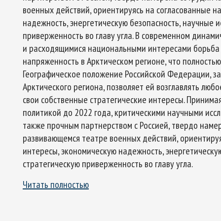
военных действий, ориентируясь на согласованные н
надежность, энергетическую безопасность, научные и
приверженность во главу угла. В современном дина
и расходящимися национальными интересами борьба 
Арктическое обозрение, №9, 2023
ское обозрение, №10, 2024
напряженность в Арктическом регионе, что полностью
Географическое положение Российской Федерации, 
Арктического региона, позволяет ей возглавлять люб
свои собственные стратегические интересы. Принимая
политикой до 2022 года, критическими научными исс
также прочным партнерством с Россией, твердо наме
развивающемся театре военных действий, ориентиру
интересы, экономическую надежность, энергетическу
стратегическую приверженность во главу угла.
Читать полностью