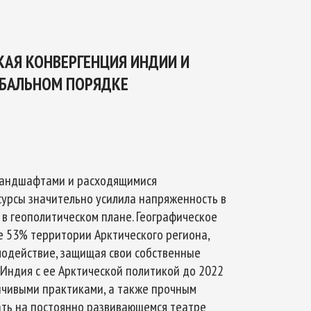
ТИКЕ
ОЙ БЕЗОПАСНОСТИ НА ПЕРИОД ДО 2035
КАЯ КОНВЕРГЕНЦИЯ ИНДИИ И
ОБАЛЬНОМ ПОРЯДКЕ
ландшафтами и расходящимися
урсы значительно усилила напряженность в
 в геополитическом плане. Географическое
 53% территории Арктического региона,
модействие, защищая свои собственные
 Индия с ее Арктической политикой до 2022
йчивыми практиками, а также прочным
ать на постоянно развивающемся театре