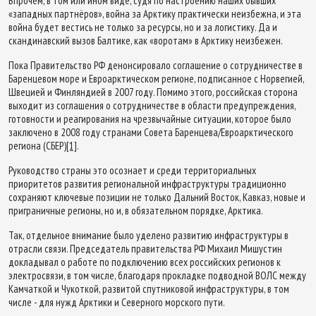
Впрочем, в том или ином виде, судя по настроению наших бывших
«западных партнёров», война за Арктику практически неизбежна, и эта
война будет вестись не только за ресурсы, но и за логистику. Да и
скандинавский вызов Балтике, как «воротам» в Арктику неизбежен.
Пока Правительство РФ денонсировало соглашение о сотрудничестве в
Баренцевом море и Евроарктическом регионе, подписанное с Норвегией,
Швецией и Финляндией в 2007 году. Помимо этого, российская сторона
выходит из соглашения о сотрудничестве в области предупреждения,
готовности и реагирования на чрезвычайные ситуации, которое было
заключено в 2008 году странами Совета Баренцева/Евроарктического
региона (СБЕР)
[1]
.
Руководство страны это осознает и среди территориальных
приоритетов развития региональной инфраструктуры традиционно
сохраняют ключевые позиции не только Дальний Восток, Кавказ, новые и
приграничные регионы, но и, в обязательном порядке, Арктика.
Так, отдельное внимание было уделено развитию инфраструктуры в
отрасли связи. Председатель правительства РФ Михаил Мишустин
докладывал о работе по подключению всех российских регионов к
электросвязи, в том числе, благодаря прокладке подводной ВОЛС между
Камчаткой и Чукоткой, развитой спутниковой инфраструктуры, в том
числе - для нужд Арктики и Северного морского пути.