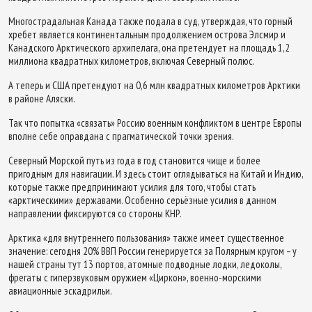
Многострадальная Канада также подала в суд, утверждая, что горный
хребет является континентальным продолжением острова Элсмир и
Канадского Арктического архипелага, она претендует на площадь 1,2
миллиона квадратных километров, включая Северный полюс.
А теперь и США претендуют на 0,6 млн квадратных километров Арктики
в районе Аляски.
Так что попытка «связать» Россию военным конфликтом в центре Европы
вполне себе оправдана с прагматической точки зрения.
Северный Морской путь из года в год становится чище и более
пригодным для навигации. И здесь стоит оглядываться на Китай и Индию,
которые также предпринимают усилия для того, чтобы стать
«арктическими» державами. Особенно серьёзные усилия в данном
направлении фиксируются со стороны КНР.
Арктика «для внутреннего пользования» также имеет существенное
значение: сегодня 20% ВВП России генерируется за Полярным кругом – у
нашей страны тут 13 портов, атомные подводные лодки, ледоколы,
фрегаты с гиперзвуковым оружием «Циркон», военно-морскими
авиационные эскадрильи.