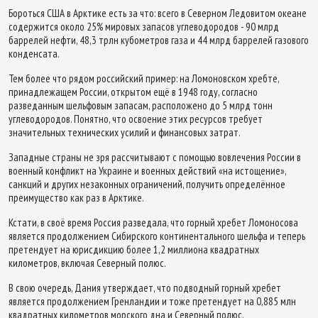
Бороться США в Арктике есть за что: всего в Северном Ледовитом океане
содержится около 25% мировых запасов углеводородов - 90 млрд
баррелей нефти, 48,3 трлн кубометров газа и 44 млрд баррелей газового
конденсата.
Тем более что рядом российский пример: на Ломоновском хребте,
принадлежащем России, открытом ещё в 1948 году, согласно
разведанным шельфовым запасам, расположено до 5 млрд тонн
углеводородов. Понятно, что освоение этих ресурсов требует
значительных технических усилий и финансовых затрат.
Западные страны не зря рассчитывают с помощью вовлечения России в
военный конфликт на Украине и военных действий «на истощение»,
санкций и других незаконных ограничений, получить определённое
преимущество как раз в Арктике.
Кстати, в своё время Россия разведала, что горный хребет Ломоносова
является продолжением Сибирского континентального шельфа и теперь
претендует на юрисдикцию более 1,2 миллиона квадратных
километров, включая Северный полюс.
В свою очередь, Дания утверждает, что подводный горный хребет
является продолжением Гренландии и тоже претендует на 0,885 млн
квадратных километров морского дна и Северный полюс.