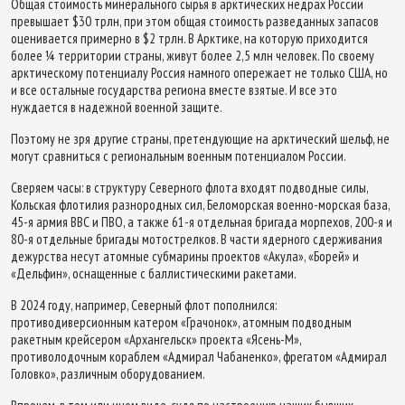
Общая стоимость минерального сырья в арктических недрах России
превышает $30 трлн, при этом общая стоимость разведанных запасов
оценивается примерно в $2 трлн. В Арктике, на которую приходится
более ¼ территории страны, живут более 2,5 млн человек. По своему
арктическому потенциалу Россия намного опережает не только США, но
и все остальные государства региона вместе взятые. И все это
нуждается в надежной военной защите.
Поэтому не зря другие страны, претендующие на арктический шельф, не
могут сравниться с региональным военным потенциалом России.
Сверяем часы: в структуру Северного флота входят подводные силы,
Кольская флотилия разнородных сил, Беломорская военно-морская база,
45-я армия ВВС и ПВО, а также 61-я отдельная бригада морпехов, 200-я и
80-я отдельные бригады мотострелков. В части ядерного сдерживания
дежурства несут атомные субмарины проектов «Акула», «Борей» и
«Дельфин», оснащенные с баллистическими ракетами.
В 2024 году, например, Северный флот пополнился:
противодиверсионным катером «Грачонок», атомным подводным
ракетным крейсером «Архангельск» проекта «Ясень-М»,
противолодочным кораблем «Адмирал Чабаненко», фрегатом «Адмирал
Головко», различным оборудованием.