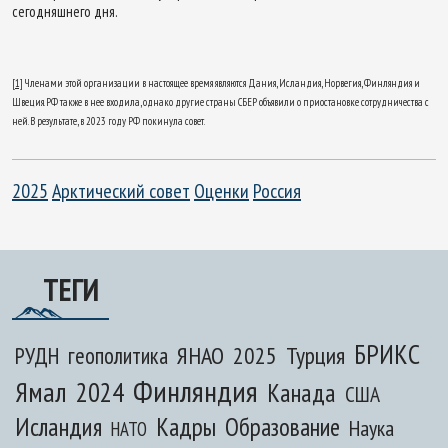
сегодняшнего дня.
[1]
Членами этой организации в настоящее время являются Дания, Исландия, Норвегия, Финляндия и
Швеция. РФ также в нее входила, однако другие страны СБЕР объявили о приостановке сотрудничества с
ней. В результате, в 2023 году РФ покинула совет.
2025
Арктический совет
Оценки
Россия
ТЕГИ
БРИКС
ЯНАО
2025
Турция
РУДН
геополитика
Финляндия
Ямал
2024
Канада
США
Исландия
Кадры
Образование
Наука
НАТО