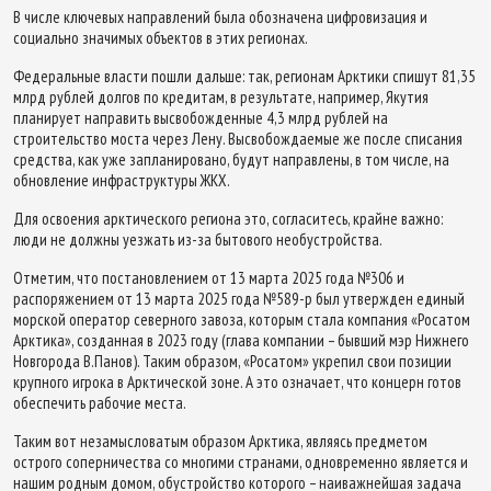
В числе ключевых направлений была обозначена цифровизация и
социально значимых объектов в этих регионах.
Федеральные власти пошли дальше: так, регионам Арктики спишут 81,35
млрд рублей долгов по кредитам, в результате, например, Якутия
планирует направить высвобожденные 4,3 млрд рублей на
строительство моста через Лену. Высвобождаемые же после списания
средства, как уже запланировано, будут направлены, в том числе, на
обновление инфраструктуры ЖКХ.
Для освоения арктического региона это, согласитесь, крайне важно:
люди не должны уезжать из-за бытового необустройства.
Отметим, что постановлением от 13 марта 2025 года №306 и
распоряжением от 13 марта 2025 года №589-р был утвержден единый
морской оператор северного завоза, которым стала компания «Росатом
Арктика», созданная в 2023 году (глава компании – бывший мэр Нижнего
Новгорода В.Панов). Таким образом, «Росатом» укрепил свои позиции
крупного игрока в Арктической зоне. А это означает, что концерн готов
обеспечить рабочие места.
Таким вот незамысловатым образом Арктика, являясь предметом
острого соперничества со многими странами, одновременно является и
нашим родным домом, обустройство которого – наиважнейшая задача