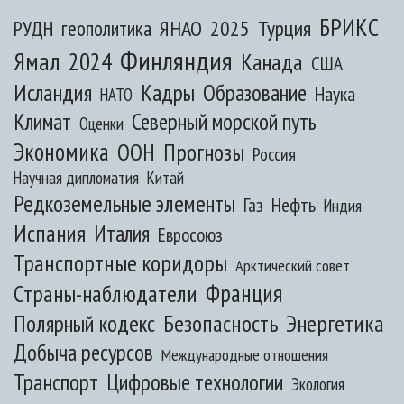
БРИКС
ЯНАО
2025
Турция
РУДН
геополитика
Финляндия
Ямал
2024
Канада
США
Исландия
Кадры
Образование
Наука
НАТО
Климат
Северный морской путь
Оценки
Экономика
ООН
Прогнозы
Россия
Научная дипломатия
Китай
Редкоземельные элементы
Газ
Нефть
Индия
Испания
Италия
Евросоюз
Транспортные коридоры
Арктический совет
Франция
Страны-наблюдатели
Полярный кодекс
Безопасность
Энергетика
Добыча ресурсов
Международные отношения
Транспорт
Цифровые технологии
Экология