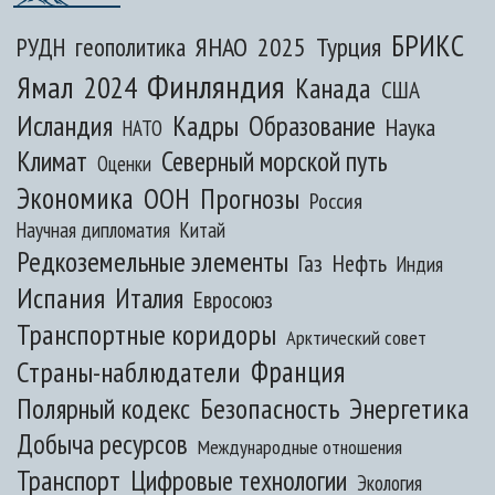
БРИКС
ЯНАО
2025
Турция
РУДН
геополитика
Финляндия
Ямал
2024
Канада
США
Исландия
Кадры
Образование
Наука
НАТО
Климат
Северный морской путь
Оценки
Экономика
ООН
Прогнозы
Россия
Научная дипломатия
Китай
Редкоземельные элементы
Газ
Нефть
Индия
Испания
Италия
Евросоюз
Транспортные коридоры
Арктический совет
Франция
Страны-наблюдатели
Полярный кодекс
Безопасность
Энергетика
Добыча ресурсов
Международные отношения
Транспорт
Цифровые технологии
Экология