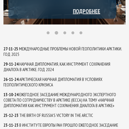
СТРАТЕГИЧЕСКИХ ИССЛЕДОВАНИЙ ЭКОНОМИЧЕСКОГО
ФАКУЛЬТЕТА РУДН ИМЕНИ ПАТРИСА ЛУМУМБЫ.​
АРКТИКЕ». ОРГАНИЗАТОРАМИ КОНФЕРЕНЦИИ
ГЕОПОЛИТИЧЕСКОГО КРИЗИСА", КОТОРАЯ ВЫШЛА НА
ФАКУЛЬТЕТА РУДН ПРИ УЧАСТИИ ИНСТИТУТА ЕВРОПЫ
ВЫСТУПИЛИ ЦЕНТР СТРАТЕГИЧЕСКИХ ИССЛЕДОВАНИЙ
САЙТЕ РСМД.
ПОДРОБНЕЕ
ПОДРОБНЕЕ
ПОДРОБНЕЕ
ПОДРОБНЕЕ
ПОДРОБНЕЕ
РАН И АНО "ЦЕНТР СТРАТЕГИЧЕСКИХ ОЦЕНОК И
ЭКОНОМИЧЕСКОГО ФАКУЛЬТЕТА РУДН ИМ. П.ЛУМУМБЫ,
Zafar Javed
ПРОГНОЗОВ".
ИНСТИТУТ ЕВРОПЫ РАН, А ТАКЖЕ АНО «ЦЕНТР
СТРАТЕГИЧЕСКИХ ОЦЕНОК И ПРОГНОЗОВ».
27-11-25
МЕЖДУНАРОДНЫЕ ПРОБЛЕМЫ НОВОЙ ГЕОПОЛИТИКИ АРКТИКИ.
ГОД 2025
29-11-24
НАУЧНАЯ ДИПЛОМАТИЯ, КАК ИНСТРУМЕНТ СОХРАНЕНИЯ
ДИАЛОГА В АРКТИКЕ. ГОД 2024
26-11-24
АРКТИЧЕСКАЯ НАУЧНАЯ ДИПЛОМАТИЯ В УСЛОВИЯХ
ГЕОПОЛИТИЧЕСКОГО КРИЗИСА
13-10-24
ЕЖЕГОДНОЕ ЗАСЕДАНИЕ МЕЖДУНАРОДНОГО ЭКСПЕРТНОГО
СОВЕТА ПО СОТРУДНИЧЕСТВУ В АРКТИКЕ (IECCA) НА ТЕМУ «НАУЧНАЯ
ДИПЛОМАТИЯ КАК ИНСТРУМЕНТ СОХРАНЕНИЯ ДИАЛОГА В АРКТИКЕ»
25-12-23
THE BIRTH OF RUSSIA'S VICTORY IN THE ARCTIC
23-11-23
В ИНСТИТУТЕ ЕВРОПЫ РАН ПРОШЛО ЕЖЕГОДНОЕ ЗАСЕДАНИЕ