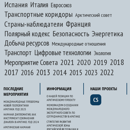
Испания
Италия
Евросоюз
Транспортные коридоры
Арктический совет
Франция
Страны-наблюдатели
Полярный кодекс
Безопасность
Энергетика
Добыча ресурсов
Международные отношения
Транспорт
Цифровые технологии
Экология
2020
2018
2021
2019
Мероприятие Совета
2017
2013
2022
2014
2015
2016
2023
ПОСЛЕДНИЕ
ИНФОРМАЦИЯ
НАШИ ПРОЕКТЫ
МЕРОПРИЯТИЯ
О НАШЕЙ ПОЗИЦИИ ПО
CS
АРКТИЧЕСКОМУ ПРОЕКТУ
МЕЖДУНАРОДНЫЕ ПРОБЛЕМЫ
МЕМОРАНДУМ О СОЗДАНИИ
НОВОЙ ГЕОПОЛИТИКИ
МЕЖДУНАРОДНОГО
АРКТИКИ. ГОД 2025
ЭКСПЕРТНОГО СОВЕТА ПО
НАУЧНАЯ ДИПЛОМАТИЯ, КАК
СОТРУДНИЧЕСТВУ В АРКТИКЕ
ИНСТРУМЕНТ СОХРАНЕНИЯ
СТРАТЕГИЯ РАЗВИТИЯ
ДИАЛОГА В АРКТИКЕ. ГОД 2024
АРКТИЧЕСКОЙ ЗОНЫ
АРКТИЧЕСКАЯ НАУЧНАЯ
РОССИЙСКОЙ ФЕДЕРАЦИИ И