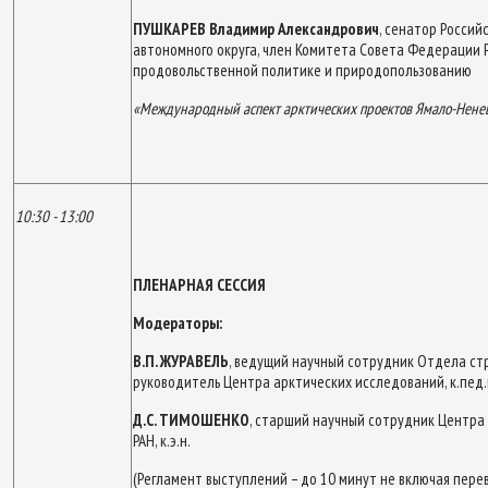
ПУШКАРЕВ Владимир Александрович
, сенатор Росси
автономного округа, член Комитета Совета Федерации 
продовольственной политике и природопользованию
«Международный аспект арктических проектов
Ямало-Ненец
10:30 - 13:00
ПЛЕНАРНАЯ СЕССИЯ
Модераторы:
В.П. ЖУРАВЕЛЬ
, ведущий научный сотрудник Отдела ст
руководитель Центра арктических исследований, к.пед.
Д.С. ТИМОШЕНКО
, старший научный сотрудник Центра
РАН, к.э.н.
(Регламент выступлений – до 10 минут не включая пере