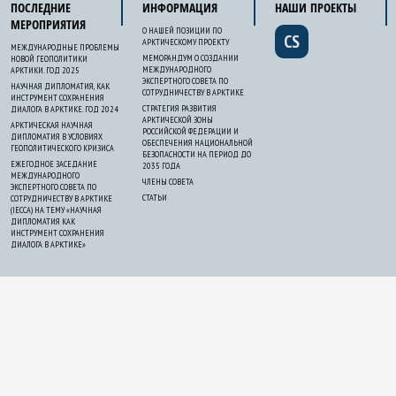
ПОСЛЕДНИЕ
ИНФОРМАЦИЯ
НАШИ ПРОЕКТЫ
МЕРОПРИЯТИЯ
О НАШЕЙ ПОЗИЦИИ ПО
CS
АРКТИЧЕСКОМУ ПРОЕКТУ
МЕЖДУНАРОДНЫЕ ПРОБЛЕМЫ
МЕМОРАНДУМ О СОЗДАНИИ
НОВОЙ ГЕОПОЛИТИКИ
МЕЖДУНАРОДНОГО
АРКТИКИ. ГОД 2025
ЭКСПЕРТНОГО СОВЕТА ПО
НАУЧНАЯ ДИПЛОМАТИЯ, КАК
СОТРУДНИЧЕСТВУ В АРКТИКЕ
ИНСТРУМЕНТ СОХРАНЕНИЯ
СТРАТЕГИЯ РАЗВИТИЯ
ДИАЛОГА В АРКТИКЕ. ГОД 2024
АРКТИЧЕСКОЙ ЗОНЫ
АРКТИЧЕСКАЯ НАУЧНАЯ
РОССИЙСКОЙ ФЕДЕРАЦИИ И
ДИПЛОМАТИЯ В УСЛОВИЯХ
ОБЕСПЕЧЕНИЯ НАЦИОНАЛЬНОЙ
ГЕОПОЛИТИЧЕСКОГО КРИЗИСА
БЕЗОПАСНОСТИ НА ПЕРИОД ДО
ЕЖЕГОДНОЕ ЗАСЕДАНИЕ
2035 ГОДА
МЕЖДУНАРОДНОГО
ЧЛЕНЫ СОВЕТА
ЭКСПЕРТНОГО СОВЕТА ПО
СТАТЬИ
СОТРУДНИЧЕСТВУ В АРКТИКЕ
(IECCA) НА ТЕМУ «НАУЧНАЯ
ДИПЛОМАТИЯ КАК
ИНСТРУМЕНТ СОХРАНЕНИЯ
ДИАЛОГА В АРКТИКЕ»