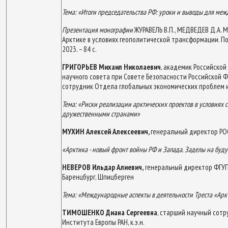
Тема: «Итоги председательства РФ: уроки и выводы для меж
Презентация монографии
ЖУРАВЕЛЬ В.П., МЕДВЕДЕВ Д.А.
Арктике в условиях геополитической трансформации. Под. 
2023. – 84 с.
ГРИГОРЬЕВ Михаил Николаевич
, академик Российской 
научного совета при Совете Безопасности Российской
сотрудник Отдела глобальных экономических проблем
Тема: «Риски реализации арктических проектов в условиях 
дружественными странами»
МУХИН Алексей Алексеевич,
генеральный директор РО
«Арктика - новый фронт войны РФ и Запада. Заделы на буд
НЕВЕРОВ Ильдар Алиевич,
генеральный директор ФГУП 
Баренцбург, Шпицберген
Тема: «Международные аспекты в деятельности Треста «Арк
ТИМОШЕНКО Диана Сергеевна
, старший научный сот
Института Европы РАН, к.э.н.