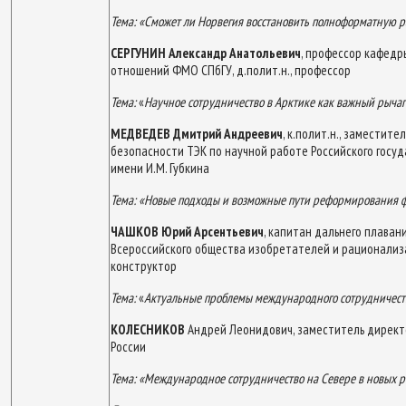
Тема: «Сможет ли Норвегия восстановить полноформатную ра
СЕРГУНИН Александр Анатольевич
, профессор кафед
отношений ФМО СПбГУ, д.полит.н., профессор
Тема:
«
Научное сотрудничество в Арктике как важный рыча
МЕДВЕДЕВ Дмитрий Андреевич
, к.полит.н., заместит
безопасности ТЭК по научной работе Российского госуд
имени И.М. Губкина
Тема: «Новые подходы и возможные пути реформирования ф
ЧАШКОВ Юрий Арсентьевич
, капитан дальнего плаван
Всероссийского общества изобретателей и рационализ
конструктор
Тема:
«
Актуальные проблемы международного сотрудничеств
КОЛЕСНИКОВ
Андрей Леонидович, заместитель директ
России
Тема:
«Международное сотрудничество на Севере в новых р