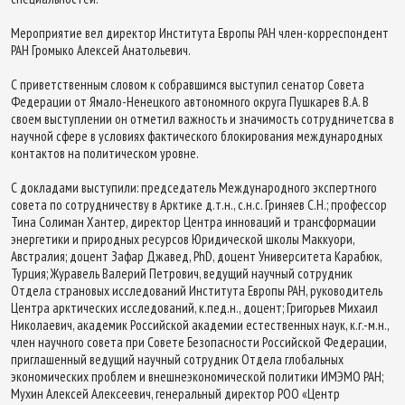
Мероприятие вел директор Института Европы РАН член-корреспондент
РАН Громыко Алексей Анатольевич.
С приветственным словом к собравшимся выступил сенатор Совета
Федерации от Ямало-Ненецкого автономного округа Пушкарев В.А. В
своем выступлении он отметил важность и значимость сотрудничетсва в
научной сфере в условиях фактического блокирования международных
контактов на политическом уровне.
С докладами выступили: председатель Международного экспертного
совета по сотрудничеству в Арктике д.т.н., с.н.с. Гриняев С.Н.; профессор
Тина Солиман Хантер, директор Центра инноваций и трансформации
энергетики и природных ресурсов Юридической школы Маккуори,
Австралия; доцент Зафар Джавед, PhD, доцент Университета Карабюк,
Турция; Журавель Валерий Петрович, ведущий научный сотрудник
Отдела страновых исследований Института Европы РАН, руководитель
Центра арктических исследований, к.пед.н., доцент; Григорьев Михаил
Николаевич, академик Российской академии естественных наук, к.г.-м.н.,
член научного совета при Совете Безопасности Российской Федерации,
приглашенный ведущий научный сотрудник Отдела глобальных
экономических проблем и внешнеэкономической политики ИМЭМО РАН;
Мухин Алексей Алексеевич, генеральный директор РОО «Центр