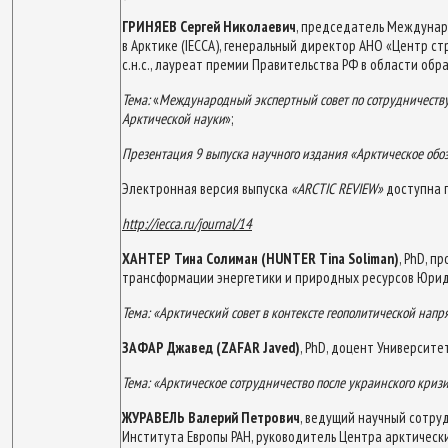
ГРИНЯЕВ Сергей Николаевич
, председатель Междунар
в Арктике (IECCA), генеральный директор АНО «Центр стр
с.н.с., лауреат премии Правительства РФ в области об
Тема:
«
Международный экспертный совет по сотрудничеству
Арктической науки
»;
Презентация 9 выпуска научного издания «Арктическое обо
Электронная версия выпуска
«ARCTIC REVIEW»
доступна п
http://iecca.ru/journal/14
ХАНТЕР Тина Солиман (
HUNTER
Tina
Soliman
)
, PhD, п
трансформации энергетики и природных ресурсов Юрид
Тема:
«Арктический совет в контексте геополитической нап
ЗАФАР Джавед (
ZAFAR
Javed
)
, PhD, доцент Университе
Тема:
«Арктическое сотрудничество после украинского кризи
ЖУРАВЕЛЬ Валерий Петрович
, ведущий научный сотр
Института Европы РАН, руководитель Центра арктически