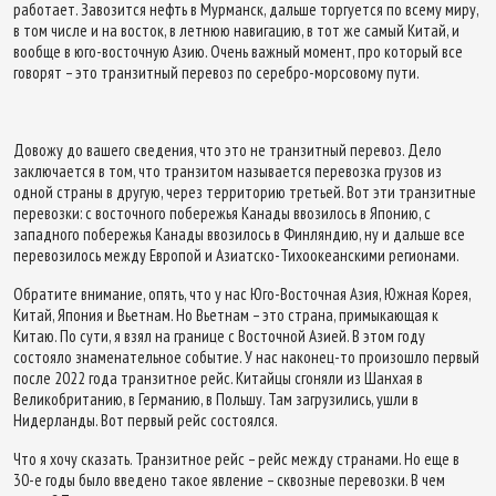
работает. Завозится нефть в Мурманск, дальше торгуется по всему миру,
в том числе и на восток, в летнюю навигацию, в тот же самый Китай, и
вообще в юго-восточную Азию. Очень важный момент, про который все
говорят – это транзитный перевоз по серебро-морсовому пути.
Довожу до вашего сведения, что это не транзитный перевоз. Дело
заключается в том, что транзитом называется перевозка грузов из
одной страны в другую, через территорию третьей. Вот эти транзитные
перевозки: с восточного побережья Канады ввозилось в Японию, с
западного побережья Канады ввозилось в Финляндию, ну и дальше все
перевозилось между Европой и Азиатско-Тихоокеанскими регионами.
Обратите внимание, опять, что у нас Юго-Восточная Азия, Южная Корея,
Китай, Япония и Вьетнам. Но Вьетнам – это страна, примыкающая к
Китаю. По сути, я взял на границе с Восточной Азией. В этом году
состояло знаменательное событие. У нас наконец-то произошло первый
после 2022 года транзитное рейс. Китайцы сгоняли из Шанхая в
Великобританию, в Германию, в Польшу. Там загрузились, ушли в
Нидерланды. Вот первый рейс состоялся.
Что я хочу сказать. Транзитное рейс – рейс между странами. Но еще в
30-е годы было введено такое явление – сквозные перевозки. В чем