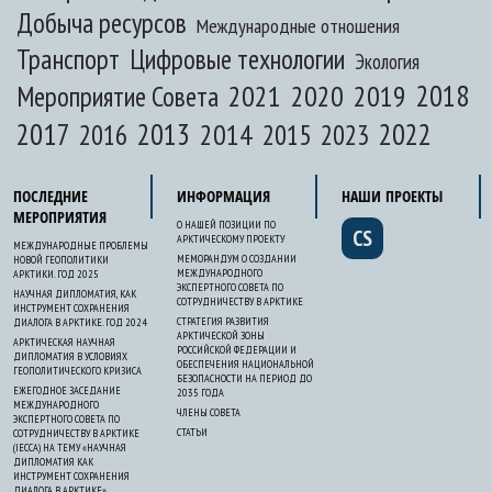
Добыча ресурсов
Международные отношения
Транспорт
Цифровые технологии
Экология
2020
2018
2021
2019
Мероприятие Совета
2017
2013
2022
2014
2015
2016
2023
ПОСЛЕДНИЕ
ИНФОРМАЦИЯ
НАШИ ПРОЕКТЫ
МЕРОПРИЯТИЯ
О НАШЕЙ ПОЗИЦИИ ПО
CS
АРКТИЧЕСКОМУ ПРОЕКТУ
МЕЖДУНАРОДНЫЕ ПРОБЛЕМЫ
МЕМОРАНДУМ О СОЗДАНИИ
НОВОЙ ГЕОПОЛИТИКИ
МЕЖДУНАРОДНОГО
АРКТИКИ. ГОД 2025
ЭКСПЕРТНОГО СОВЕТА ПО
НАУЧНАЯ ДИПЛОМАТИЯ, КАК
СОТРУДНИЧЕСТВУ В АРКТИКЕ
ИНСТРУМЕНТ СОХРАНЕНИЯ
СТРАТЕГИЯ РАЗВИТИЯ
ДИАЛОГА В АРКТИКЕ. ГОД 2024
АРКТИЧЕСКОЙ ЗОНЫ
АРКТИЧЕСКАЯ НАУЧНАЯ
РОССИЙСКОЙ ФЕДЕРАЦИИ И
ДИПЛОМАТИЯ В УСЛОВИЯХ
ОБЕСПЕЧЕНИЯ НАЦИОНАЛЬНОЙ
ГЕОПОЛИТИЧЕСКОГО КРИЗИСА
БЕЗОПАСНОСТИ НА ПЕРИОД ДО
ЕЖЕГОДНОЕ ЗАСЕДАНИЕ
2035 ГОДА
МЕЖДУНАРОДНОГО
ЧЛЕНЫ СОВЕТА
ЭКСПЕРТНОГО СОВЕТА ПО
СТАТЬИ
СОТРУДНИЧЕСТВУ В АРКТИКЕ
(IECCA) НА ТЕМУ «НАУЧНАЯ
ДИПЛОМАТИЯ КАК
ИНСТРУМЕНТ СОХРАНЕНИЯ
ДИАЛОГА В АРКТИКЕ»