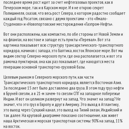
последнее время рост идет за счет нефтегазовых проектов, как в
Печерском море, так и в Карском море. И я не открою секрет
Полишинеля, сказав, что весь рост Севера, о котором радостно сообщает
каждый год Росатом, связано с двумя проектами – это «Ямало-
Студеново» и «Новопортовские месторождения «Газпром-Нефть».
Вот они расположены, как компактно, по обе стороны от Новой Земли и
на флангах, на востоке и западе есть пункты «Перевал». Вот эта
картинка показывает всю структуру трансарктического-транспортного
коридора, начиная с запада, это Балтика, восток Японское море. Вот мы
видим сектор Северно-морского пути, где она располагается, и вот эта
рамочка пунктирная, она как раз показывает, где находятся места
генерации основной транспортно-грузовой базы.
Целевым рынком в Северного морского пути, как части
Трансарктического транспортного коридора, является Восточная Азия.
За последние 15 лет было доставлено два груза. В этом году груз нефти
в Бруней свезли, а в 21-м зачем-то свезли СПГ на западное побережье
Индии. И вот он целиком развернут на запад. Что значит на запад? Не
значит, что это груз в Европу и друг в Америку. Это выход в Атлантику,
это выход через Суэцкий канал, это выход на Тихий океан, Индийский и
так далее. На круговой диаграмме показано соотношение, как живет
наша Арктическая и морская транспортная системы: 90% на запад, 11%
на восток.