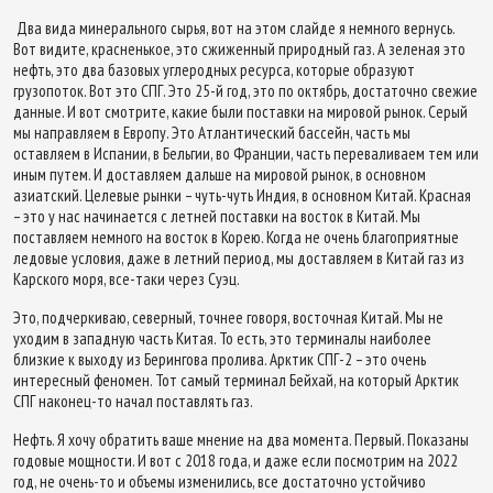
Два вида минерального сырья, вот на этом слайде я немного вернусь.
Вот видите, красненькое, это сжиженный природный газ. А зеленая это
нефть, это два базовых углеродных ресурса, которые образуют
грузопоток. Вот это СПГ. Это 25-й год, это по октябрь, достаточно свежие
данные. И вот смотрите, какие были поставки на мировой рынок. Серый
мы направляем в Европу. Это Атлантический бассейн, часть мы
оставляем в Испании, в Бельгии, во Франции, часть переваливаем тем или
иным путем. И доставляем дальше на мировой рынок, в основном
азиатский. Целевые рынки – чуть-чуть Индия, в основном Китай. Красная
– это у нас начинается с летней поставки на восток в Китай. Мы
поставляем немного на восток в Корею. Когда не очень благоприятные
ледовые условия, даже в летний период, мы доставляем в Китай газ из
Карского моря, все-таки через Суэц.
Это, подчеркиваю, северный, точнее говоря, восточная Китай. Мы не
уходим в западную часть Китая. То есть, это терминалы наиболее
близкие к выходу из Берингова пролива. Арктик СПГ-2 – это очень
интересный феномен. Тот самый терминал Бейхай, на который Арктик
СПГ наконец-то начал поставлять газ.
Нефть. Я хочу обратить ваше мнение на два момента. Первый. Показаны
годовые мощности. И вот с 2018 года, и даже если посмотрим на 2022
год, не очень-то и объемы изменились, все достаточно устойчиво