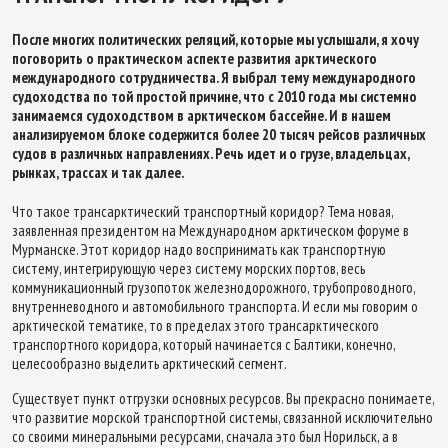
После многих политических реляций, которые мы услышали, я хочу
поговорить о практическом аспекте развития арктического
международного сотрудничества. Я выбрал тему международного
судоходства по той простой причине, что с 2010 года мы системно
занимаемся судоходством в арктическом бассейне. И в нашем
анализируемом блоке содержится более 20 тысяч рейсов различных
судов в различных направлениях. Речь идет и о грузе, владельцах,
рынках, трассах и так далее.
Что такое трансарктический транспортный коридор? Тема новая,
заявленная президентом на Международном арктическом форуме в
Мурманске. Этот коридор надо воспринимать как транспортную
систему, интегрирующую через систему морских портов, весь
коммуникационный грузопоток железнодорожного, трубопроводного,
внутренневодного и автомобильного транспорта. И если мы говорим о
арктической тематике, то в пределах этого трансарктического
транспортного коридора, который начинается с Балтики, конечно,
целесообразно выделить арктический сегмент.
Существует пункт отгрузки основных ресурсов. Вы прекрасно понимаете,
что развитие морской транспортной системы, связанной исключительно
со своими минеральными ресурсами, сначала это был Норильск, а в