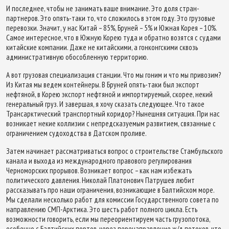
И последнее, чтобы не занимать ваше внимание. Это доля стран-
партнеров. Это опять-таки то, что сложилось в этом году. Это грузовые
перевозки. Значит, у нас Китай – 85%, Бруней – 5% и Южная Корея – 10%.
Самое интересное, что в Южную Корею туда и обратно возятся с судами
китайские компании. Даже не китайскими, а гонконгскими сквозь
административную обособленную территорию.
А вот грузовая специализация станции. Что мы гоним и что мы привозим?
Из Китая мы ведем контейнеры. В Бруней опять-таки был экспорт
нефтяной, в Корею экспорт нефтяной и импортируемый, скорее, некий
генеральный груз. И завершая, я хочу сказать следующее. Что такое
Трансарктический транспортный коридор? Нынешняя ситуация. При нас
возникает некие коллизии с непредсказуемым развитием, связанные с
ограничением судоходства в Датском проливе.
Затем начинает рассматриваться вопрос о строительстве Стамбульского
канала и выхода из международного правового регулирования
Черноморских прорывов. Возникает вопрос – как нам избежать
политического давления. Николай Платонович Патрушев любит
рассказывать про наши ограничения, возникающие в Балтийском море.
Мы сделали несколько работ для комиссии Государственного совета по
направлению СМП-Арктика. Это шесть работ полного цикла. Есть
возможности говорить, если мы переориентируем часть грузопотока,
особенно с Балтийских портов, через перенаправление ж/д потоков, что