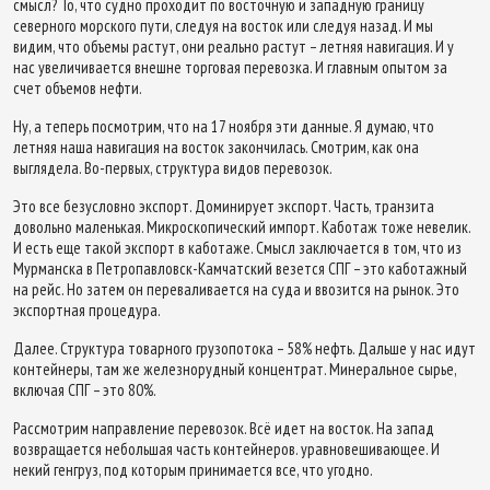
смысл? То, что судно проходит по восточную и западную границу
северного морского пути, следуя на восток или следуя назад. И мы
видим, что объемы растут, они реально растут – летняя навигация. И у
нас увеличивается внешне торговая перевозка. И главным опытом за
счет объемов нефти.
Ну, а теперь посмотрим, что на 17 ноября эти данные. Я думаю, что
летняя наша навигация на восток закончилась. Смотрим, как она
выглядела. Во-первых, структура видов перевозок.
Это все безусловно экспорт. Доминирует экспорт. Часть, транзита
довольно маленькая. Микроскопический импорт. Каботаж тоже невелик.
И есть еще такой экспорт в каботаже. Смысл заключается в том, что из
Мурманска в Петропавловск-Камчатский везется СПГ – это каботажный
на рейс. Но затем он переваливается на суда и ввозится на рынок. Это
экспортная процедура.
Далее. Структура товарного грузопотока – 58% нефть. Дальше у нас идут
контейнеры, там же железнорудный концентрат. Минеральное сырье,
включая СПГ – это 80%.
Рассмотрим направление перевозок. Всё идет на восток. На запад
возвращается небольшая часть контейнеров. уравновешивающее. И
некий генгруз, под которым принимается все, что угодно.