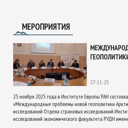
ОЕКТУ
ГО ЭКСПЕРТНОГО СОВЕТА ПО СОТРУДНИЧЕСТВУ В АРК
Ы РОССИЙСКОЙ ФЕДЕРАЦИИ И ОБЕСПЕЧЕНИЯ НАЦИОНАЛЬН
МЕРОПРИЯТИЯ
МЕЖДУНАРОД
ГЕОПОЛИТИКИ
27-11-25
25 ноября 2025 года в Институте Европы РАН состоя
«Международные проблемы новой геополитики Арктик
исследований Отдела страновых исследований Инстит
исследований экономического факультета РУДН имени