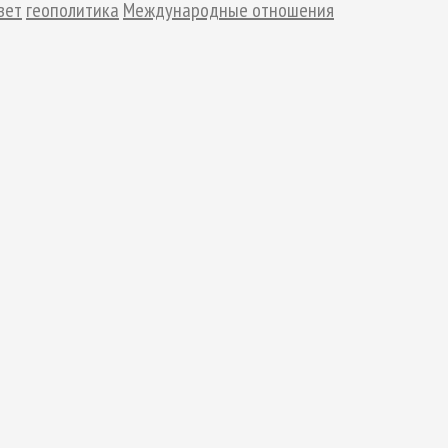
вет
геополитика
Международные отношения
Арктическое обозрение, №8, 2022
Арктическое обозрение, №