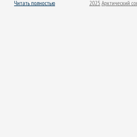
Читать полностью
2025
Арктический со
Арктическое обозрение, №9, 2023
ское обозрение, №10, 2024