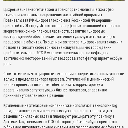
Цифровизация энергетической и транспортно-логистической сфер
отмечены как важные направления масштабной программы
Правительства РФ «Цифровая экономика Российской Федерации»,
принятой в 2017 году. Использование цифровых технологий в топливно-
энергетическом комплексе, в частности, развитие «цифровых
месторождений» обеспечивает интеллектуальную автоматизацию
процессов на объектах. По оценкам экспертов, «цифровизация скважин»
позволяет снизить себестоимость эксплуатации месторождений
приблизительно на 20%. В условиях снижения цен на нефть, для
арктических месторождений углеводорода этот фактор играет особую
роль.
Стоит отметить, что цифровые технологии в энергетике используются не
только в пределах сектора upstream. Статический и динамический
анализ процессов позволяет обеспечивать корректировку и
реорганизацию сопутствующих бизнес-процессов, оперативно
принимать управленческие решения.
Крупнейшие нефтегазовые компании уже используют технологии big
data, промышленного интернета, искусственного интеллекта для
решения прикладных задач и планируют расширять эту практику в
Арктике. Так, специалисты ООО «Газпром добыча Ямбург» применяют
гибридные интеллектуальные системы для газопромысловых объектов, а