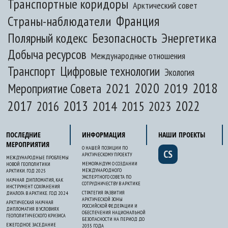
Транспортные коридоры
Арктический совет
Франция
Страны-наблюдатели
Полярный кодекс
Безопасность
Энергетика
Добыча ресурсов
Международные отношения
Транспорт
Цифровые технологии
Экология
2020
2018
2021
2019
Мероприятие Совета
2017
2013
2022
2014
2015
2016
2023
ПОСЛЕДНИЕ
ИНФОРМАЦИЯ
НАШИ ПРОЕКТЫ
МЕРОПРИЯТИЯ
О НАШЕЙ ПОЗИЦИИ ПО
CS
АРКТИЧЕСКОМУ ПРОЕКТУ
МЕЖДУНАРОДНЫЕ ПРОБЛЕМЫ
МЕМОРАНДУМ О СОЗДАНИИ
НОВОЙ ГЕОПОЛИТИКИ
МЕЖДУНАРОДНОГО
АРКТИКИ. ГОД 2025
ЭКСПЕРТНОГО СОВЕТА ПО
НАУЧНАЯ ДИПЛОМАТИЯ, КАК
СОТРУДНИЧЕСТВУ В АРКТИКЕ
ИНСТРУМЕНТ СОХРАНЕНИЯ
СТРАТЕГИЯ РАЗВИТИЯ
ДИАЛОГА В АРКТИКЕ. ГОД 2024
АРКТИЧЕСКОЙ ЗОНЫ
АРКТИЧЕСКАЯ НАУЧНАЯ
РОССИЙСКОЙ ФЕДЕРАЦИИ И
ДИПЛОМАТИЯ В УСЛОВИЯХ
ОБЕСПЕЧЕНИЯ НАЦИОНАЛЬНОЙ
ГЕОПОЛИТИЧЕСКОГО КРИЗИСА
БЕЗОПАСНОСТИ НА ПЕРИОД ДО
ЕЖЕГОДНОЕ ЗАСЕДАНИЕ
2035 ГОДА