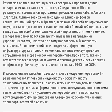
Развивают оптико-волоконную сеть в северных широтах и другие
приарктические страны, в частности, в Соединенных Штатов
реализуется комплексная программа прокладки вдоль кабеля Аляски с
2017 года. Однако возможность создания единой цифровой
коммуникационной среды в Арктике, включающей в себя приарктические
государства, представляется маловероятной в ближайшей перспективе
ввиду сохраняющейся геополитической напряженности. Тем не менее,
экспертами отмечаются конструктивные шаги в направлении
укрепления сотрудничества по этому направлению. В частности,
Арктический экономический совет выделил информационную
инфраструктуру как приоритетное направление международного
сотрудничества в среднесрочной перспективе. Кроме того, активно
осуществляется экспертная и консультативная деятельность в рамках
профильных рабочих групп Арктического совета и ИМО при ООН.
В заключении хотелось бы подчеркнуть, что внедрение передовых IT-
решений позволят повысить надежность и эффективность
технологических процессов на арктических месторождениях. Кроме
того, именно развитая информационно-телекоммуникационная система
является необходимым условием бесперебойного и, в перспективе,
круглогодичного функционирования Северного морского пути и иных
транспортных путей в Арктике.