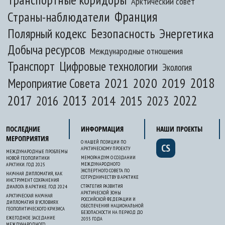
Арктический совет
Франция
Страны-наблюдатели
Полярный кодекс
Безопасность
Энергетика
Добыча ресурсов
Международные отношения
Транспорт
Цифровые технологии
Экология
2020
2018
2021
2019
Мероприятие Совета
2017
2013
2022
2014
2015
2016
2023
ПОСЛЕДНИЕ
ИНФОРМАЦИЯ
НАШИ ПРОЕКТЫ
МЕРОПРИЯТИЯ
О НАШЕЙ ПОЗИЦИИ ПО
CS
АРКТИЧЕСКОМУ ПРОЕКТУ
МЕЖДУНАРОДНЫЕ ПРОБЛЕМЫ
МЕМОРАНДУМ О СОЗДАНИИ
НОВОЙ ГЕОПОЛИТИКИ
МЕЖДУНАРОДНОГО
АРКТИКИ. ГОД 2025
ЭКСПЕРТНОГО СОВЕТА ПО
НАУЧНАЯ ДИПЛОМАТИЯ, КАК
СОТРУДНИЧЕСТВУ В АРКТИКЕ
ИНСТРУМЕНТ СОХРАНЕНИЯ
СТРАТЕГИЯ РАЗВИТИЯ
ДИАЛОГА В АРКТИКЕ. ГОД 2024
АРКТИЧЕСКОЙ ЗОНЫ
АРКТИЧЕСКАЯ НАУЧНАЯ
РОССИЙСКОЙ ФЕДЕРАЦИИ И
ДИПЛОМАТИЯ В УСЛОВИЯХ
ОБЕСПЕЧЕНИЯ НАЦИОНАЛЬНОЙ
ГЕОПОЛИТИЧЕСКОГО КРИЗИСА
БЕЗОПАСНОСТИ НА ПЕРИОД ДО
ЕЖЕГОДНОЕ ЗАСЕДАНИЕ
2035 ГОДА
МЕЖДУНАРОДНОГО