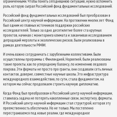
ограниченными. Чтобы понять сегодняшнюю ситуацию, нужно вспомнить
роль, которую сыграл Российский фонд фундаментальных исследований.
Российский фонд фундаментальных исследований был преобразован в
Российский центр научной информации. На протяжении многих лет Фонд
был одним из главных источников поддержки российских
исследователей. Только за одно десятилетие более ста крупных
проектов, начиная с мониторинга климата и заканчивая исследованием
деградаций мерзлоты и экологических рисков, были реализованы в
рамках деятельности РФФИ.
И очень важно сотрудничать с зарубежными коллективами. Были
осуществлены программы с Финляндией, Норвегией, были реализованы
такие проекты, как по углеродному балансу, по изменению ледового
покрова. Эти форматы не просто про гранты, они создавали сеть личных
контактов, доверие, совместные научные школы. Это инфраструктура
международного взаимодействия, по сути, стала фундаментом, на
котором мы сейчас продолжаем строить научную дипломатию.
Когда Фонд был преобразован в Российский центр научной информации,
ставилась задача не потерять накопленные связи, экспертизу, форматы.
И Российский центр научной информации стал структурой, которая эту
преемственность обеспечила. Но не только. Мы постепенно
перестраиваемся под новые реалии, где международное