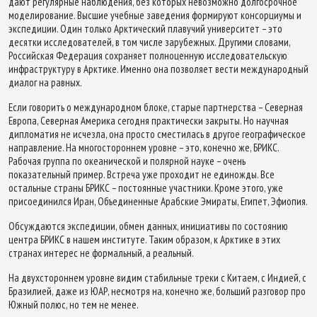
дают регулярные наблюдения, без которых невозможно долгосрочное
моделирование. Высшие учебные заведения формируют консорциумы и
экспедиции. Один только Арктический плавучий университет – это
десятки исследователей, в том числе зарубежных. Другими словами,
Российская Федерация сохраняет полноценную исследовательскую
инфраструктуру в Арктике. Именно она позволяет вести международный
диалог на равных.
Если говорить о международном блоке, старые партнерства – Северная
Европа, Северная Америка сегодня практически закрыты. Но научная
дипломатия не исчезла, она просто сместилась в другое географическое
направление. На многостороннем уровне – это, конечно же, БРИКС.
Рабочая группа по океанической и полярной науке – очень
показательный пример. Встреча уже проходит не единожды. Все
остальные страны БРИКС – постоянные участники. Кроме этого, уже
присоединился Иран, Объединенные Арабские Эмираты, Египет, Эфиопия.
Обсуждаются экспедиции, обмен данных, инициативы по состоянию
центра БРИКС в нашем институте. Таким образом, к Арктике в этих
странах интерес не формальный, а реальный.
На двухстороннем уровне видим стабильные треки с Китаем, с Индией, с
Бразилией, даже из ЮАР, несмотря на, конечно же, больший разговор про
Южный полюс, но тем не менее.