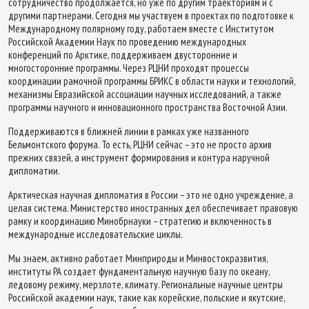
сотрудничество продолжается, но уже по другим траекториям и с
другими партнерами. Сегодня мы участвуем в проектах по подготовке к
Международному полярному году, работаем вместе с Институтом
Российской Академии Наук по проведению международных
конференций по Арктике, поддерживаем двусторонние и
многосторонние программы. Через РЦНИ проходят процессы
координации рамочной программы БРИКС в области науки и технологий,
механизмы Евразийской ассоциации научных исследований, а также
программы научного и инновационного пространства Восточной Азии.
Поддерживаются в ближней линии в рамках уже названного
Бельмонтского форума. То есть, РЦНИ сейчас – это не просто архив
прежних связей, а инструмент формирования и контура наручной
дипломатии.
Арктическая научная дипломатия в России – это не одно учреждение, а
целая система. Министерство иностранных дел обеспечивает правовую
рамку и координацию Минобрнауки – стратегию и включенность в
международные исследовательские циклы.
Мы знаем, активно работает Минприроды и Минвостокразвития,
институты РА создает фундаментальную научную базу по океану,
ледовому режиму, мерзлоте, климату. Региональные научные центры
Российской академии наук, такие как корейские, польские и якутские,