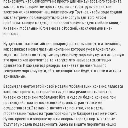
подчеркнуть, что Севморпуть не просто для международного транзита,
как часто мы говорим, не просто для того, чтобы грузы бегали, как
электрички, как говорит наш вице-премьер Трутнев, чтобы сюда ходили
как электрички по Севморпути. Но Севморпуть для того, чтобы
приближать новую модель, не англосаксонскую модель глобализации, с
Китаем и глобальным Югом вместе с Россией, как ключевыми в ней
игроками.
Ну здесь вот наши китайские товарищи рассказывают, что изменилось,
как возникают новые частные компании, которые уже в Архангельск
ходят из Шанхая по этому самому северному морскому пути, я использую
это просто как аргумент за то, что уже, что называется, ситуация
сдвигается. И каждый год рекорды, вы знаете, по навигации по
северному морскому пути, об этом говорить не буду, это вещи и истины
тривиальные.
Вторым элементом этой новой модели глобализации, конечно, являются
ключевые проекты, которые Россия должна реализовать вместе с
Китаем, со странами глобального Юга, и худо ли бедно, конечно, при
противодействии англосаксонской группы стран это все же
осуществляется. Это важно, потому что понятно, что модель
глобализации только на транспортной пути базироваться не может.
Нужны проекты и опорные пункты, опорные города, порты, которые
будут эту модель поддерживать. Здесь вы видите перипетии наших