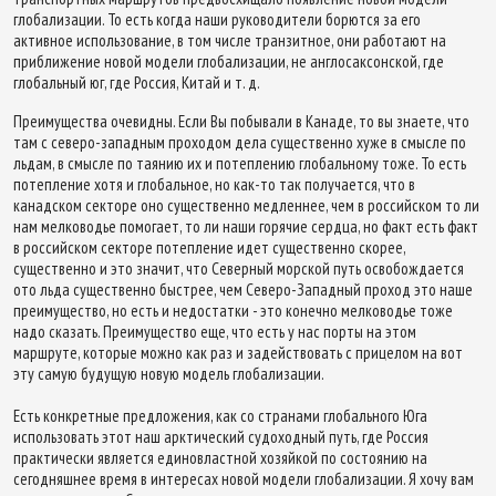
глобализации. То есть когда наши руководители борются за его
активное использование, в том числе транзитное, они работают на
приближение новой модели глобализации, не англосаксонской, где
глобальный юг, где Россия, Китай и т. д.
Преимущества очевидны. Если Вы побывали в Канаде, то вы знаете, что
там с северо-западным проходом дела существенно хуже в смысле по
льдам, в смысле по таянию их и потеплению глобальному тоже. То есть
потепление хотя и глобальное, но как-то так получается, что в
канадском секторе оно существенно медленнее, чем в российском то ли
нам мелководье помогает, то ли наши горячие сердца, но факт есть факт
в российском секторе потепление идет существенно скорее,
существенно и это значит, что Северный морской путь освобождается
ото льда существенно быстрее, чем Северо-Западный проход это наше
преимущество, но есть и недостатки - это конечно мелководье тоже
надо сказать. Преимущество еще, что есть у нас порты на этом
маршруте, которые можно как раз и задействовать с прицелом на вот
эту самую будущую новую модель глобализации.
Есть конкретные предложения, как со странами глобального Юга
использовать этот наш арктический судоходный путь, где Россия
практически является единовластной хозяйкой по состоянию на
сегодняшнее время в интересах новой модели глобализации. Я хочу вам