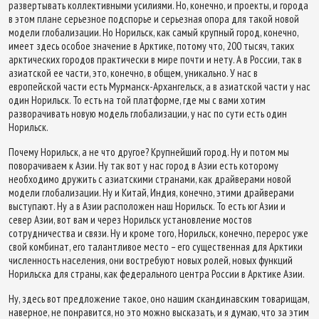
развертывать коллективными усилиями. Но, конечно, и проекты, и города
в этом плане серьезное подспорье и серьезная опора для такой новой
модели глобализации. Но Норильск, как самый крупный город, конечно,
имеет здесь особое значение в Арктике, потому что, 200 тысяч, таких
арктических городов практически в мире почти и нету. А в России, так в
азиатской ее части, это, конечно, в общем, уникально. У нас в
европейской части есть Мурманск-Архангельск, а в азиатской части у нас
один Норильск. То есть на той платформе, где мы с вами хотим
разворачивать новую модель глобализации, у нас по сути есть один
Норильск.
Почему Норильск, а не что другое? Крупнейший город. Ну и потом мы
поворачиваем к Азии. Ну так вот у нас город в Азии есть которому
необходимо дружить с азиатскими странами, как драйверами новой
модели глобализации. Ну и Китай, Индия, конечно, этими драйверами
выступают. Ну а в Азии расположен наш Норильск. То есть юг Азии и
север Азии, вот вам и через Норильск установление мостов
сотрудничества и связи. Ну и кроме того, Норильск, конечно, перерос уже
свой комбинат, его талантливое место – его существенная для Арктики
численность населения, они востребуют новых ролей, новых функций
Норильска для страны, как федерального центра России в Арктике Азии.
Ну, здесь вот предложение такое, оно нашим скандинавским товарищам,
наверное, не понравится, но это можно высказать, и я думаю, что за этим