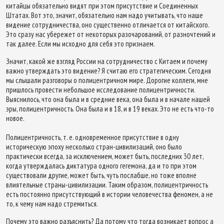
китайцы обязательно видят при этом присутствие и Соединенных
Штатах. Вот это, значит, обязательно нам надо учитывать, что наше
видение сотрудничества, оно существенно отличается от китайского.
Это сразу нас убережет от некоторых разочарований, от разночтений и
так далее. Если мы исходно для себя это признаем.
Значит, какой же взгляд России на сотрудничество с Китаем и почему
важно утверждать это видение? Я считаю его стратегическим. Сегодня
мы слышали разговоры о полицентричном мире. Дорогие коллеги, мне
пришлось провести небольшое исследование полицентричности.
Выяснилось, что она была и в средние века, она была и в начале нашей
эры, полицентричность. Она была и в 18, и в 19 веках. Это не есть что-то
новое.
Полицентричность, т. е. одновременное присутствие в одну
историческую эпоху несколько стран-цивилизаций, оно было
практически всегда, за исключением, может быть, последних 30 лет,
когда утверждалась диктатура одного гегемона, да и то при этом
существовали другие, может быть, чуть послабше, но тоже вполне
влиятельные страны-цивилизации. Таким образом, полицентричность
есть постоянно присутствующий в истории человечества феномен, а не
то, к чему нам надо стремиться.
Почему это важно разъяснить? Да потому что тогда возникает вопрос а