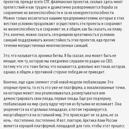
проектов, прежде всего СПГ, флагманских проектов, сколько здесь чинят
препятствий и как трудно и драматично разворачивается борьба за
сохранение их жизнеспособности и за их конкурентоспособности.
Можно только восхититься нашими предпринимателями, которые в этих
жестких условиях продолжают осуществлять эти проекты и сохраняют
их жизнеспособность и сохраняют их, в общем, как бы сказать, на плаву.
Это, конечно, можно сказать, сегодняшняя креативность в условиях
санкций поддерживать жизнестойкость этих проектов, идя против
течения могущественных многочисленных санкций.
Это, что называется, хроника битвы. Я бы сказал, она может быть не
меньше, чем ту, которую мы ежедневно слушаем по радио на СВО,
потому что это тоже битва, что называется, довольно жестокая, которая,
однако, в общем, к противной стороне победам не приводит.
Конечно, еще один элемент этой новой модели глобализации. Это
опорные пункты, то есть это уже не платформа, а локализованные точки,
на которых может она реализовываться, развертываться или
демонстрировать свои плоды, первые плоды. Еще раз подчеркну,
глобализация на мир сразу вдруг чертом из бутылки не возникает. Она
укореняется на отдельных площадках, а потом тиражируется,
масштабируется на остальной мир. Это происходит не за день, не за
ночь, - постепенно, постепенно. И вот, повторю, Арктика Азии России
является хорошей платформой, площадкой для того, чтобы этот процесс