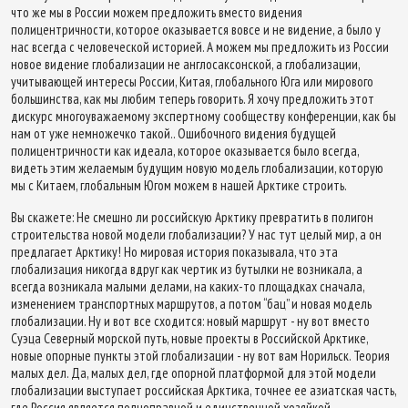
что же мы в России можем предложить вместо видения
полицентричности, которое оказывается вовсе и не видение, а было у
нас всегда с человеческой историей. А можем мы предложить из России
новое видение глобализации не англосаксонской, а глобализации,
учитывающей интересы России, Китая, глобального Юга или мирового
большинства, как мы любим теперь говорить. Я хочу предложить этот
дискурс многоуважаемому экспертному сообществу конференции, как бы
нам от уже немножечко такой.. Ошибочного видения будущей
полицентричности как идеала, которое оказывается было всегда,
видеть этим желаемым будущим новую модель глобализации, которую
мы с Китаем, глобальным Югом можем в нашей Арктике строить.
Вы скажете: Не смешно ли российскую Арктику превратить в полигон
строительства новой модели глобализации? У нас тут целый мир, а он
предлагает Арктику! Но мировая история показывала, что эта
глобализация никогда вдруг как чертик из бутылки не возникала, а
всегда возникала малыми делами, на каких-то площадках сначала,
изменением транспортных маршрутов, а потом “бац” и новая модель
глобализации. Ну и вот все сходится: новый маршрут - ну вот вместо
Суэца Северный морской путь, новые проекты в Российской Арктике,
новые опорные пункты этой глобализации - ну вот вам Норильск. Теория
малых дел. Да, малых дел, где опорной платформой для этой модели
глобализации выступает российская Арктика, точнее ее азиатская часть,
где Россия является полноправной и единственной хозяйкой.