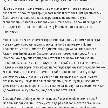
Но это означает грандиозную задачу, альтернативные структуры
создавать в этой территории, в том числе и сегодняшним Арктическим
Советам и так далее, создавать реальные новые институты
глобализации с мировым глобальным Югом здесь, на этой площадке. То
есть здесь есть полная свобода рук у России и приглашаемых ею
партнеров.
Конечно, когда мы изучаем историю мировую, то мы видим, что всегда
новая модель глобализации возникала как бы исподволь. Новые
транспортные пути, вместо Средиземного моря Атлантика, вместо
Атлантики Тихий океан, Суэц, но также вот Северный морской путь
“вместо”, как вариант коридора, который для новой глобализации
подходит как раз. Ну и вот получается, что работая по таким элементам
отдельным мы формируем новую целостную картину в итоге, если только
мы понимаем, что все эти элементы работают на неё, на эту новую
системную целостность. Но здесь у меня написана агитация, можно
сказать, за эту новую модель глобализации, ее контуры, вы все читать
умеете, смысла повторять то, что я написал, продумал, выносил, хочу вам
доложить не вижу.Слайды, надеюсь, у вас останутся.
Северный морской путь, конечно, первый и ключевой элемент новой
модели глобализации. Потому что, еще раз повторю, всегда смещение
транспортных маршрутов предвосхищало появление новой модели