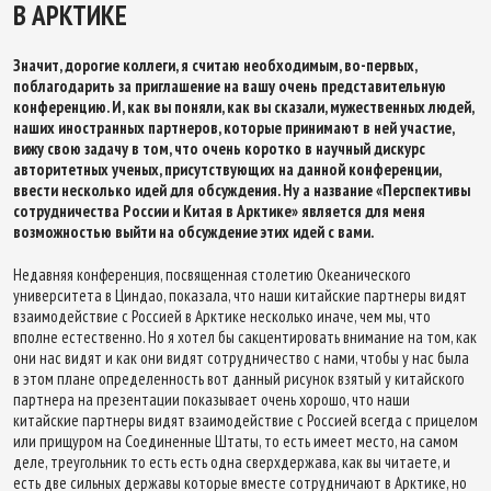
В АРКТИКЕ
Значит, дорогие коллеги, я считаю необходимым, во-первых,
поблагодарить за приглашение на вашу очень представительную
конференцию. И, как вы поняли, как вы сказали, мужественных людей,
наших иностранных партнеров, которые принимают в ней участие,
вижу свою задачу в том, что очень коротко в научный дискурс
авторитетных ученых, присутствующих на данной конференции,
ввести несколько идей для обсуждения. Ну а название «Перспективы
сотрудничества России и Китая в Арктике» является для меня
возможностью выйти на обсуждение этих идей с вами.
Недавняя конференция, посвященная столетию Океанического
университета в Циндао, показала, что наши китайские партнеры видят
взаимодействие с Россией в Арктике несколько иначе, чем мы, что
вполне естественно. Но я хотел бы сакцентировать внимание на том, как
они нас видят и как они видят сотрудничество с нами, чтобы у нас была
в этом плане определенность вот данный рисунок взятый у китайского
партнера на презентации показывает очень хорошо, что наши
китайские партнеры видят взаимодействие с Россией всегда с прицелом
или прищуром на Соединенные Штаты, то есть имеет место, на самом
деле, треугольник то есть есть одна сверхдержава, как вы читаете, и
есть две сильных державы которые вместе сотрудничают в Арктике, но