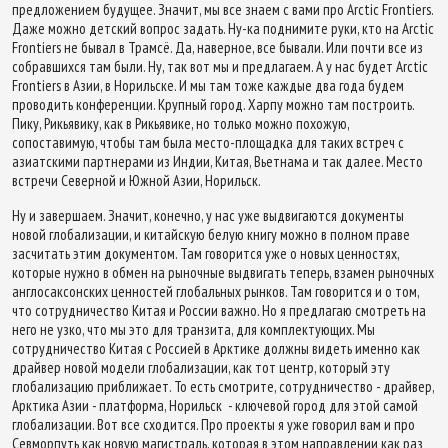
предложением будущее. Значит, мы все знаем с вами про Arctic Frontiers.
Даже можно детский вопрос задать. Ну-ка поднимите руки, кто на Arctic
Frontiers не бывал в Трамсё. Да, наверное, все бывали. Или почти все из
собравшихся там были. Ну, так вот мы и предлагаем. А у нас будет Arctic
Frontiers в Азии, в Норильске. И мы там тоже каждые два года будем
проводить конференции. Крупный город. Харпу можно там построить.
Пику, Рикьявику, как в Рикьявике, но только можно похожую,
сопоставимую, чтобы там была место-площадка для таких встреч с
азиатскими партнерами из Индии, Китая, Вьетнама и так далее. Место
встречи Северной и Южной Азии, Норильск.
Ну и завершаем. Значит, конечно, у нас уже выдвигаются документы
новой глобализации, и китайскую белую книгу можно в полном праве
засчитать этим документом. Там говорится уже о новых ценностях,
которые нужно в обмен на рыночные выдвигать теперь, взамен рыночных
англосаксонских ценностей глобальных рынков. Там говорится и о том,
что сотрудничество Китая и России важно. Но я предлагаю смотреть на
него не узко, что мы это для транзита, для комплектующих. Мы
сотрудничество Китая с Россией в Арктике должны видеть именно как
драйвер новой модели глобализации, как тот центр, который эту
глобализацию приближает. То есть смотрите, сотрудничество - драйвер,
Арктика Азии - платформа, Норильск - ключевой город для этой самой
глобализации. Вот все сходится. Про проекты я уже говорил вам и про
Севморпуть как новую магистраль, которая в этом направлении как раз