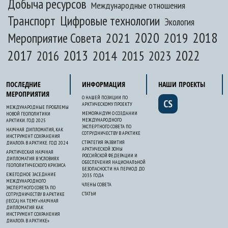
Добыча ресурсов
Международные отношения
Транспорт
Цифровые технологии
Экология
2020
2018
2021
2019
Мероприятие Совета
2017
2013
2022
2014
2015
2016
2023
ПОСЛЕДНИЕ
ИНФОРМАЦИЯ
НАШИ ПРОЕКТЫ
МЕРОПРИЯТИЯ
О НАШЕЙ ПОЗИЦИИ ПО
CS
АРКТИЧЕСКОМУ ПРОЕКТУ
МЕЖДУНАРОДНЫЕ ПРОБЛЕМЫ
МЕМОРАНДУМ О СОЗДАНИИ
НОВОЙ ГЕОПОЛИТИКИ
МЕЖДУНАРОДНОГО
АРКТИКИ. ГОД 2025
ЭКСПЕРТНОГО СОВЕТА ПО
НАУЧНАЯ ДИПЛОМАТИЯ, КАК
СОТРУДНИЧЕСТВУ В АРКТИКЕ
ИНСТРУМЕНТ СОХРАНЕНИЯ
СТРАТЕГИЯ РАЗВИТИЯ
ДИАЛОГА В АРКТИКЕ. ГОД 2024
АРКТИЧЕСКОЙ ЗОНЫ
АРКТИЧЕСКАЯ НАУЧНАЯ
РОССИЙСКОЙ ФЕДЕРАЦИИ И
ДИПЛОМАТИЯ В УСЛОВИЯХ
ОБЕСПЕЧЕНИЯ НАЦИОНАЛЬНОЙ
ГЕОПОЛИТИЧЕСКОГО КРИЗИСА
БЕЗОПАСНОСТИ НА ПЕРИОД ДО
ЕЖЕГОДНОЕ ЗАСЕДАНИЕ
2035 ГОДА
МЕЖДУНАРОДНОГО
ЧЛЕНЫ СОВЕТА
ЭКСПЕРТНОГО СОВЕТА ПО
СТАТЬИ
СОТРУДНИЧЕСТВУ В АРКТИКЕ
(IECCA) НА ТЕМУ «НАУЧНАЯ
ДИПЛОМАТИЯ КАК
ИНСТРУМЕНТ СОХРАНЕНИЯ
ДИАЛОГА В АРКТИКЕ»