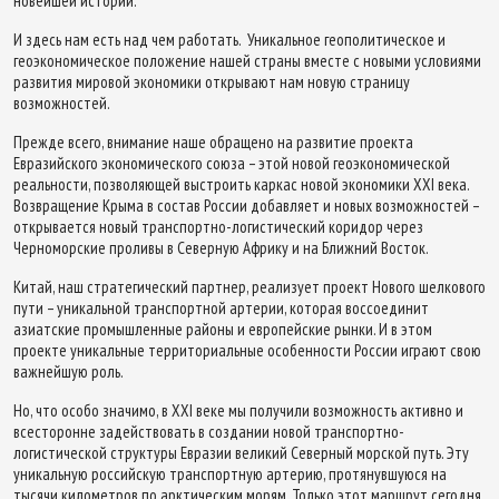
новейшей истории.
И здесь нам есть над чем работать. Уникальное геополитическое и
геоэкономическое положение нашей страны вместе с новыми условиями
развития мировой экономики открывают нам новую страницу
возможностей.
Прежде всего, внимание наше обращено на развитие проекта
Евразийского экономического союза – этой новой геоэкономической
реальности, позволяющей выстроить каркас новой экономики XXI века.
Возвращение Крыма в состав России добавляет и новых возможностей –
открывается новый транспортно-логистический коридор через
Черноморские проливы в Северную Африку и на Ближний Восток.
Китай, наш стратегический партнер, реализует проект Нового шелкового
пути – уникальной транспортной артерии, которая воссоединит
азиатские промышленные районы и европейские рынки. И в этом
проекте уникальные территориальные особенности России играют свою
важнейшую роль.
Но, что особо значимо, в XXI веке мы получили возможность активно и
всесторонне задействовать в создании новой транспортно-
логистической структуры Евразии великий Северный морской путь. Эту
уникальную российскую транспортную артерию, протянувшуюся на
тысячи километров по арктическим морям. Только этот маршрут сегодня