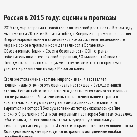
Россия в 2015 году: оценки и прогнозы
2015 год мир встретил в новой геополитической реальности. В этом году
мы отметили 70-летие Великой победы. Впервые со времени окончания
Второй мировой войны и становления новой системы послевоенного
мира на основе правил и норм деятельности Организации
Объединенных Наций и Совета безопасности ООН, страна-
победительница, внесшая свой страшный, 50-миллионный вклад в
Победу, оказалась под санкциями, в том числе и тех, кто принимал
участие в разжигании пожара Мировой войны.
Столь жесткая смена картины миропонимания заставляет
принципиально по-новому оценивать настоящее и будущее нашей
страны. Сегодня абсолютно ясно, что десятилетия «демократизации»
после развала СССР привели лишь к ослаблению нашей страны и
вовлечению в липкую паутину западного финансового капитала,
вырваться из которой без существенных потерь оказалось крайне
сложно. Стремление «быть равноправным партнером Запада» оказалось
губительным, не позволило выстроить суверенную экономику и
финансовую систему страны. И сегодня, в крайне жестких условиях новой
Холодной войны, нам приходится исправлять допущенные ошибки