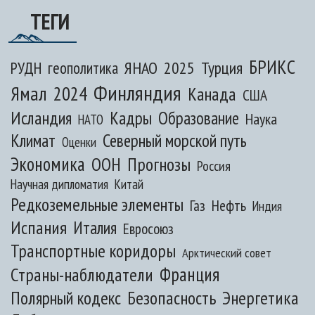
ТЕГИ
БРИКС
ЯНАО
2025
Турция
РУДН
геополитика
Финляндия
Ямал
2024
Канада
США
Исландия
Кадры
Образование
Наука
НАТО
Климат
Северный морской путь
Оценки
Экономика
ООН
Прогнозы
Россия
Научная дипломатия
Китай
Редкоземельные элементы
Газ
Нефть
Индия
Испания
Италия
Евросоюз
Транспортные коридоры
Арктический совет
Франция
Страны-наблюдатели
Полярный кодекс
Безопасность
Энергетика