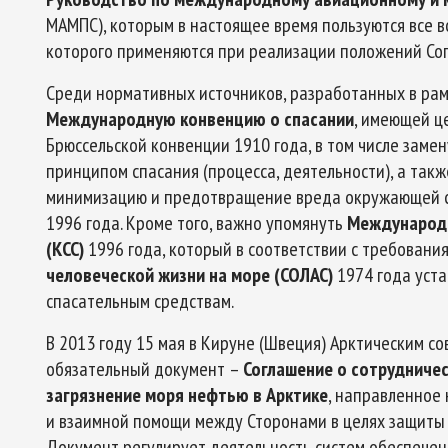
МАМПС), которым в настоящее время пользуются все 
которого применяются при реализации положений Сог
Среди нормативных источников, разработанных в рамк
Международную конвенцию о спасании
, имеющей ц
Брюссельской конвенции 1910 года, в том числе замен
принципом спасания (процесса, деятельности), а так
минимизацию и предотвращение вреда окружающей ср
1996 года. Кроме того, важно упомянуть
Международн
(КСС)
1996 года, который в соответствии с требовани
человеческой жизни на море (СОЛАС)
1974 года уст
спасательным средствам.
В 2013 году 15 мая в Кируне (Швеция) Арктическим с
обязательный документ –
Соглашение о сотрудничес
загрязнение моря нефтью в Арктике
, направленное
и взаимной помощи между Сторонами в целях защиты 
Документ регулирует деятельность систем обеспечен