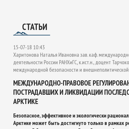
ОЕКТУ
ГО ЭКСПЕРТНОГО СОВЕТА ПО СОТРУДНИЧЕСТВУ В АРК
Ы РОССИЙСКОЙ ФЕДЕРАЦИИ И ОБЕСПЕЧЕНИЯ НАЦИОНАЛЬН
СТАТЬИ
15-07-18 10:43
Харитонова Наталья Ивановна зав. каф. международ
деятельности России РАНХиГС, к.ист.н., доцент Тарч
международной безопасности и внешнеполитической д
МЕЖДУНАРОДНО-ПРАВОВОЕ РЕГУЛИРОВАН
ПОСТРАДАВШИХ И ЛИКВИДАЦИИ ПОСЛЕДС
АРКТИКЕ
Безопасное, эффективное и экологически рационал
Арктике может быть достигнуто только в рамках 