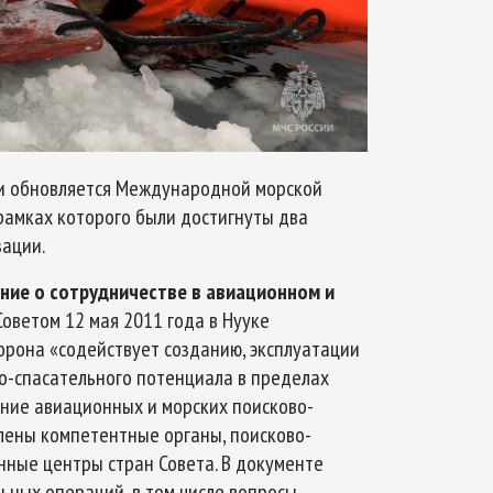
 и обновляется Международной морской
 рамках которого были достигнуты два
ации.
ние о сотрудничестве в авиационном и
оветом 12 мая 2011 года в Нууке
торона «содействует созданию, эксплуатации
о-спасательного потенциала в пределах
ение авиационных и морских поисково-
лены компетентные органы, поисково-
ные центры стран Совета. В документе
ных операций, в том числе вопросы