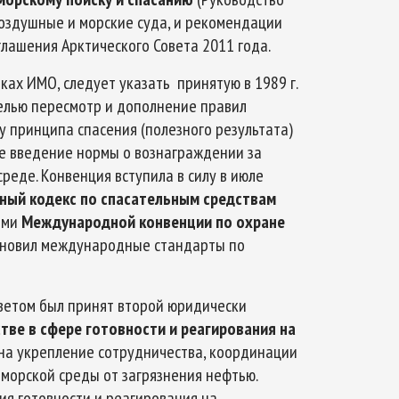
воздушные и морские суда, и рекомендации
лашения Арктического Совета 2011 года.
ах ИМО, следует указать принятую в 1989 г.
елью пересмотр и дополнение правил
у принципа спасения (полезного результата)
же введение нормы о вознаграждении за
еде. Конвенция вступила в силу в июле
ый кодекс по спасательным средствам
ями
Международной конвенции по охране
ановил международные стандарты по
оветом был принят второй юридически
тве в сфере готовности и реагирования на
 на укрепление сотрудничества, координации
морской среды от загрязнения нефтью.
ия готовности и реагирования на