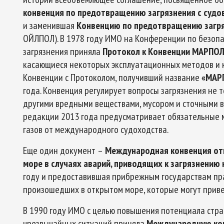
конвенция по предотвращению загрязнения с судо
и заменившая
Конвенцию по предотвращению загр
ОЙЛПОЛ). В 1978 году ИМО на Конференции по безоп
загрязнения приняла
Протокол к Конвенции МАРПО
касающиеся некоторых эксплуатационных методов и 
Конвенции с Протоколом, получивший название
«МАР
года. Конвенция регулирует вопросы загрязнения не 
другими вредными веществами, мусором и сточными в
редакции 2013 года предусматривает обязательные
газов от международного судоходства.
Еще один документ –
Международная конвенция от
море в случаях аварий, приводящих к загрязнению
году и предоставившая прибрежным государствам пра
произошедших в открытом море, которые могут приве
В 1990 году ИМО с целью повышения потенциала стра
чрезвычайных ситуаций приняла
Международную кон