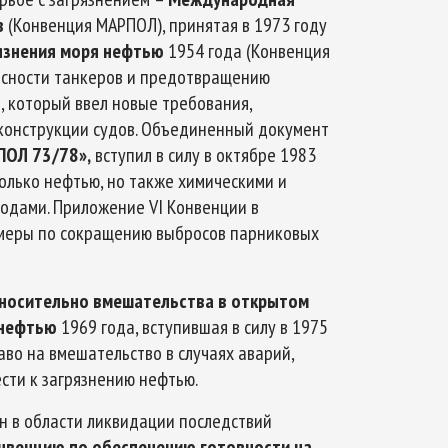
в
(Конвенция МАРПОЛ), принятая в 1973 году
язнения моря нефтью
1954 года (Конвенция
асности танкеров и предотвращению
Л
, который ввел новые требования,
конструкции судов. Объединенный документ
ПОЛ 73/78»,
вступил в силу в октябре 1983
только нефтью, но также химическими и
одами. Приложение VI Конвенции в
 меры по сокращению выбросов парниковых
носительно вмешательства в открытом
 нефтью
1969 года, вступившая в силу в 1975
во на вмешательство в случаях аварий,
сти к загрязнению нефтью.
н в области ликвидации последствий
венцию по обеспечению готовности на