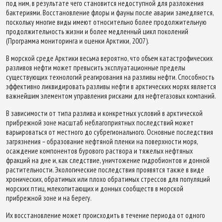
под ним, в результате чего становится недоступной для разложения
бактериями. Восстановление флоры и фауны после аварии замедляется,
поскольку многие виды имеют относительно более продолжительную
продолжительность жизни и более медленный цикл поколений
(Программа мониторинга и оценки Арктики, 2007).
В морской среде Арктики весьма вероятно, что объем катастрофических
разливов нефти может превысить эксплуатационные пределы
существующих технологий реагирования на разливы нефти. Способность
эффективно ликвидировать разливы нефти в арктических морях является
важнейшим элементом управления рисками для нефтегазовых компаний.
В зависимости от типа разлива и конкретных условий в арктической
прибрежной зоне масштаб неблагоприятных последствий может
варьироваться от местного до субрегионального. Основные последствия
загрязнения – образование нефтяной пленки на поверхности моря,
осаждение компонентов бурового раствора и тяжелых нефтяных
фракций на дне и, как следствие, уничтожение гидробионтов и донной
растительности. Экологические последствия проявятся также в виде
хронических, обратимых или плохо обратимых стрессов для популяций
морских птиц, млекопитающих и донных сообществ в морской
прибрежной зоне и на берегу.
Их восстановление может происходить в течение периода от одного