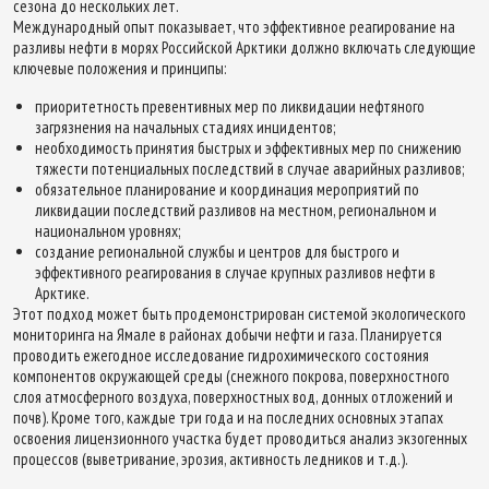
сезона до нескольких лет.
Международный опыт показывает, что эффективное реагирование на
разливы нефти в морях Российской Арктики должно включать следующие
ключевые положения и принципы:
приоритетность превентивных мер по ликвидации нефтяного
загрязнения на начальных стадиях инцидентов;
необходимость принятия быстрых и эффективных мер по снижению
тяжести потенциальных последствий в случае аварийных разливов;
обязательное планирование и координация мероприятий по
ликвидации последствий разливов на местном, региональном и
национальном уровнях;
создание региональной службы и центров для быстрого и
эффективного реагирования в случае крупных разливов нефти в
Арктике.
Этот подход может быть продемонстрирован системой экологического
мониторинга на Ямале в районах добычи нефти и газа. Планируется
проводить ежегодное исследование гидрохимического состояния
компонентов окружающей среды (снежного покрова, поверхностного
слоя атмосферного воздуха, поверхностных вод, донных отложений и
почв). Кроме того, каждые три года и на последних основных этапах
освоения лицензионного участка будет проводиться анализ экзогенных
процессов (выветривание, эрозия, активность ледников и т.д.).