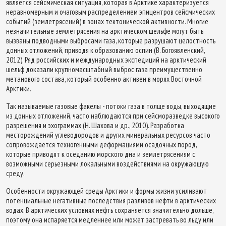
является сейсмическая ситуация, которая в Арктике характеризуется
неравномерным и очаговым распределением эпицентров сейсмических
событий (землетрясений) в зонах тектонической активности. Многие
незначительные землетрясения на арктическом шельфе могут быть
вызваны подводными выбросами газа, которые разрушают целостность
донных отложений, приводя к образованию оспин (В. Богоявленский,
2012). Ряд российских и международных экспедиций на арктический
шельф доказали крупномасштабный выброс газа преимущественно
метанового состава, который особенно активен в морях Восточной
Арктики.
Так называемые газовые факелы - потоки газа в толще воды, выходящие
из донных отложений, часто наблюдаются при сейсморазведке высокого
разрешения и эхограммах (Н. Шахова и др., 2010). Разработка
месторождений углеводородов и других минеральных ресурсов часто
сопровождается техногенными деформациями осадочных пород,
которые приводят к оседанию морского дна и землетрясениям с
возможными серьезными локальными воздействиями на окружающую
среду.
Особенности окружающей среды Арктики и формы жизни усиливают
потенциальные негативные последствия разливов нефти в арктических
водах. В арктических условиях нефть сохраняется значительно дольше,
поэтому она испаряется медленнее или может застревать во льду или