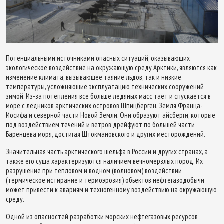
Потенциальными источниками опасных ситуаций, оказывающих
экологическое воздействие на окружающую среду Арктики, являются как
изменение климата, вызывающее таяние льдов, так и низкие
температуры, усложняющие эксплуатацию технических сооружений
зимой. Из-за потепления все больше ледяных масс тает и спускается в
море с ледников арктических островов Шпицберген, Земля Франца-
Иосифа и северной части Новой Земли. Они образуют айсберги, которые
под воздействием течений и ветров дрейфуют по большей части
Баренцева моря, достигая Штокмановского и других месторождений.
Значительная часть арктического шельфа в России и других странах, а
также его суша характеризуются наличием вечномерзлых пород. Их
разрушение при тепловом и водном (волновом) воздействии
(термическое истирание и термоэрозия) объектов нефтегазодобычи
может привести к авариям и техногенному воздействию на окружающую
среду.
Одной из опасностей разработки морских нефтегазовых ресурсов