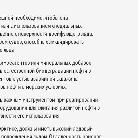
пешной необходимо, чтобы она
 или с использованием специальных
твенно с поверхности дрейфующего льда.
вом судов, способных ликвидировать
о льда.
химреагентов или минеральных добавок
в естественной биодеградации нефти в
нтов к устью аварийной скважины -
в нефти в морских условиях.
ть важным инструментом при реагировании
борудования для сжигания разлитой нефти в
вности его использования.
Арктике, должны иметь высокий ледовый
т повреждения льдом. Отдаленность районов