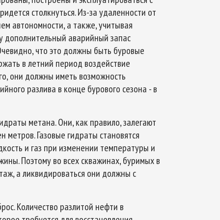
ридется столкнуться. Из-за удаленности от
ем автономности, а также, учитывая
рту дополнительный аварийный запас
 Очевидно, что это должны быть буровые
ржать в летний период воздействие
го, они должны иметь возможность
ного разлива в конце бурового сезона - в
идраты метана. Они, как правило, залегают
ен метров. Газовые гидраты становятся
дкость и газ при изменении температуры и
жины. Поэтому во всех скважинах, буримых в
таж, а ликвидироваться они должны с
ос. Количество разлитой нефти в
орое требуется для восстановления