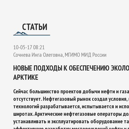
ОЕКТУ
ГО ЭКСПЕРТНОГО СОВЕТА ПО СОТРУДНИЧЕСТВУ В АРК
Ы РОССИЙСКОЙ ФЕДЕРАЦИИ И ОБЕСПЕЧЕНИЯ НАЦИОНАЛЬН
СТАТЬИ
10-05-17 08:21
Сочнева Инга Олеговна, МГИМО МИД России
НОВЫЕ ПОДХОДЫ К ОБЕСПЕЧЕНИЮ ЭКОЛОГ
АРКТИКЕ
Сейчас большинство проектов добычи нефти и газа 
отсутствует. Нефтегазовый рынок создал условия,
технологий разрабатывается, испытывается и испо
широтах. Арктические нефтегазовые операторы до
устанавливать и эксплуатировать оборудование т
эффективную разработку месторождений нефти и га