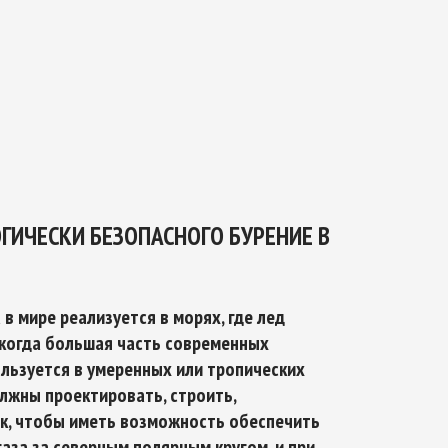
ТИКЕ
ОЙ БЕЗОПАСНОСТИ НА ПЕРИОД ДО 2035
ИЧЕСКИ БЕЗОПАСНОГО БУРЕНИЕ В
в мире реализуется в морях, где лед
 когда большая часть современных
льзуется в умеренных или тропических
лжны проектировать, строить,
ак, чтобы иметь возможность обеспечить
за за северным полярным кругом, и при