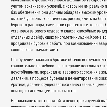
учетом арктических условий, с которыми им реально п
баз обеспечения они должны обладать высоким уровн
высокий уровень экологических рисков, иметь на бо
бурового раствора, химических реагентов и топлива.
установки высокого ледового класса, способные выде
отдельных дрейфующих многолетних льдин. Кроме то
продолжать буровые работы при возникновении аварий
конце осени - начале зимы.
При бурении скважин в Арктике обычно встречаются г
сравнительно неглубоко – в интервале несколько сот
неустойчивыми, переходя из твердого состояния в жи
давления, в процессе бурения и цементирования сква
Арктике, должен осуществляться качественный цемен
помощью системы цементных мостов.
На скважине может произойти неконтролируемый выбр
окружающую среду будет определяться временем, кот