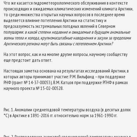
Что же касается гидрометеорологического обслуживания в контексте
происходящих и ожидаемых климатических изменений климата Арктики,
то среди множества открытых научных вопросов в последнее время
выделяется влияние потепления Арктики на статистику и
предсказуемость экстремальных погодных явлений в Северном
полушарии:
в какой степени недавние и ожидаемые в будущем аномальные
волны тепла и холода, крупномасштабные наводнения и засухи за пределами
Арктического региона могут быть связаны с потеплением Арктики?
На этот вопрос, как и на многие другие вопросы, научному сообществу
еще предстоит дать ответ.
Настоящая заметка основана на результатах исследований Арктики, в
которых авторы принимают участие: Р.М. Вильфанд – при поддержке
РНФ (грант № 14-37-00053), В.М. Катцов при поддержке РГНФ в рамках
научного проекта № 15-02-00528.
Рис. 1. Аномалии среднегодовой температуры воздуха (в десятых долях
°С) в Арктике в 1891-2016 гг. относительно норм за 1961-1990 гг.
Рис. 2. Распределение аномалий среднегодовой температуры воздуха в