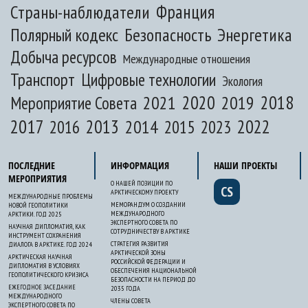
Франция
Страны-наблюдатели
Полярный кодекс
Безопасность
Энергетика
Добыча ресурсов
Международные отношения
Транспорт
Цифровые технологии
Экология
2020
2018
2021
2019
Мероприятие Совета
2017
2013
2022
2014
2015
2016
2023
ПОСЛЕДНИЕ
ИНФОРМАЦИЯ
НАШИ ПРОЕКТЫ
МЕРОПРИЯТИЯ
О НАШЕЙ ПОЗИЦИИ ПО
CS
АРКТИЧЕСКОМУ ПРОЕКТУ
МЕЖДУНАРОДНЫЕ ПРОБЛЕМЫ
МЕМОРАНДУМ О СОЗДАНИИ
НОВОЙ ГЕОПОЛИТИКИ
МЕЖДУНАРОДНОГО
АРКТИКИ. ГОД 2025
ЭКСПЕРТНОГО СОВЕТА ПО
НАУЧНАЯ ДИПЛОМАТИЯ, КАК
СОТРУДНИЧЕСТВУ В АРКТИКЕ
ИНСТРУМЕНТ СОХРАНЕНИЯ
СТРАТЕГИЯ РАЗВИТИЯ
ДИАЛОГА В АРКТИКЕ. ГОД 2024
АРКТИЧЕСКОЙ ЗОНЫ
АРКТИЧЕСКАЯ НАУЧНАЯ
РОССИЙСКОЙ ФЕДЕРАЦИИ И
ДИПЛОМАТИЯ В УСЛОВИЯХ
ОБЕСПЕЧЕНИЯ НАЦИОНАЛЬНОЙ
ГЕОПОЛИТИЧЕСКОГО КРИЗИСА
БЕЗОПАСНОСТИ НА ПЕРИОД ДО
ЕЖЕГОДНОЕ ЗАСЕДАНИЕ
2035 ГОДА
МЕЖДУНАРОДНОГО
ЧЛЕНЫ СОВЕТА
ЭКСПЕРТНОГО СОВЕТА ПО