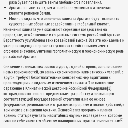
раза будет превышать темпы глобальногое потепления.
Арктика останется одним из наиболее уязвимых к изменению
климата регионов Земли.
Можно ожидать, что изменения климата Арктики будут оказывать
существенные обратные воздействия на глобальный климат.
Изменения климата уже оказывают серьезные воздействия на
природные, хозяйственные и социальные системы российской Арктики.
Вероятность усугубления этих воздействий высока. Все эти ожидаемые и
уже происходящие перемены в условиях хозяйствования имеют
огромное значение, учитывая геополитическую и геоэкономическую роль
российской Арктики.
Снижение возникающих рисков и угроз, с одной стороны, использование
новых возможностей, связанных со смягчением климатических условий, с
другой, требуют безотлагательных конкретных мер адаптации к
происходящим и ожидаемым изменениям климата. Это нашло свое
отражение в Климатической доктрине Российской Федерации
[1]
,
которая, помимо прочего, предписывает разработку и реализацию
соответствующей государственной стратегии и, на ее основе,
федеральных, региональных и отраслевых программ и планов действий, в
том числе в отношении Арктики. Основой этих программ и планов
должны стать результаты масштабных научных исследований, которые
[2]
сами по себе являются объектом планирования, причем приоритетным
.