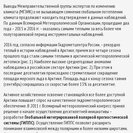
Выводы Межправительственной группы экспертов по изменению
климата (МГЭИК) о не вызывающем сомнения глобальном потеплении
климата продолжают находить подтверждение в данных наблюдений.
По данным Всемирной Метеорологической Организации, прошедшие два
года – 2015 и 2016 гг. – оказались самыми теплыми за весь более чем
полуторавековой период инструментальных наблюдений.
2016 год, согласно информации Гидрометцентра России, – рекордно
теплый в истории наблюдений в Арктике, причем все четыре сезона
прошлого года стали самыми теплыми в арктической метеорологической
летописи (рис. 1). Наиболее высокие среднегодовые аномалии
наблюдались в российском секторе Арктики (рис. 2). При этом в
последние десятилетия происходило стремительное сокращение
площади морского льда в Арктике. Площадь льда к концу сезона таяния
(сентябрь) сокращалась со скоростью более 13% за десятилетие.
Активное хозяйственное освоение становящейся все более доступной
Арктики повышает спрос на качественное гидрометеорологическое
обеспечение. В 2011 г. Всемирный метеорологический конгресс принял
решение о начале осуществления десятилетней инициативы –
разработке
Глобальной интегрированной полярной прогностической
системы (ГИППС)
. Осуществление ГИППС позволит расширить
понимание взаимосвязей между полярными и более низкими широтами,