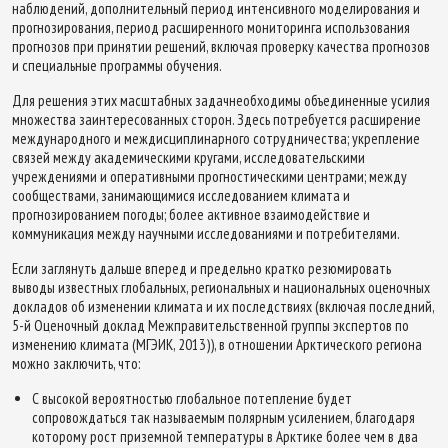
наблюдений, дополнительный период интенсивного моделирования и
прогнозирования, период расширенного мониторинга использования
прогнозов при принятии решений, включая проверку качества прогнозов
и специальные программы обучения.
Для решения этих масштабных задачнеобходимы объединенные усилия
множества заинтересованных сторон. Здесь потребуется расширение
международного и междисциплинарного сотрудничества; укрепление
связей между академическими кругами, исследовательскими
учреждениями и оперативными прогностическими центрами; между
сообществами, занимающимися исследованием климата и
прогнозированием погоды; более активное взаимодействие и
коммуникация между научными исследованиями и потребителями.
Если заглянуть дальше вперед и предельно кратко резюмировать
выводы известных глобальных, региональных и национальных оценочных
докладов об изменении климата и их последствиях (включая последний,
5-й Оценочный доклад Межправительственной группы экспертов по
изменению климата (МГЭИК, 2013)), в отношении Арктического региона
можно заключить, что:
C высокой вероятностью глобальное потепление будет
сопровождаться так называемым полярным усилением, благодаря
которому рост приземной температуры в Арктике более чем в два