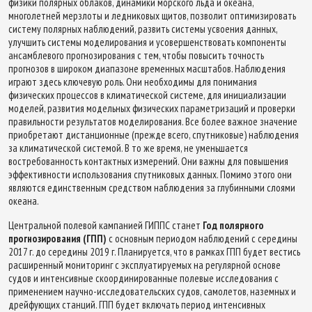
физики полярных облаков, динамики морского льда и океана,
многолетней мерзлоты и ледниковых щитов, позволит оптимизировать
систему полярных наблюдений, развить системы усвоения данных,
улучшить системы моделирования и усовершенствовать компоненты
ансамблевого прогнозирования с тем, чтобы повысить точность
прогнозов в широком диапазоне временных масштабов. Наблюдения
играют здесь ключевую роль. Они необходимы для понимания
физических процессов в климатической системе, для инициализации
моделей, развития модельных физических параметризаций и проверки
правильности результатов моделирования. Все более важное значение
приобретают дистанционные (прежде всего, спутниковые) наблюдения
за климатической системой. В то же время, не уменьшается
востребованность контактных измерений. Они важны для повышения
эффективности использования спутниковых данных. Помимо этого они
являются единственным средством наблюдения за глубинными слоями
океана.
Центральной полевой кампанией ГИППС станет
Год полярного
прогнозирования (ГПП)
с основным периодом наблюдений с середины
2017 г. до середины 2019 г. Планируется, что в рамках ГПП будет вестись
расширенный мониторинг с эксплуатируемых на регулярной основе
судов и интенсивные скоординированные полевые исследования с
применением научно-исследовательских судов, самолетов, наземных и
дрейфующих станций. ГПП будет включать период интенсивных