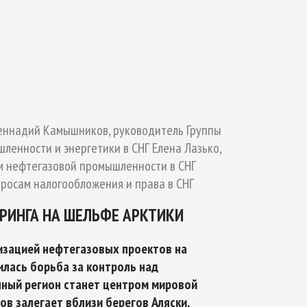
ТИКЕ
ОЙ БЕЗОПАСНОСТИ НА ПЕРИОД ДО 2035
Геннадий Камышников, руководитель Группы
енности и энергетики в СНГ Елена Лазько,
м нефтегазовой промышленности в СНГ
росам налогообложения и права в СНГ
РИНГА НА ШЕЛЬФЕ АРКТИКИ
изацией нефтегазовых проектов на
лилась борьба за контроль над
нный регион станет центром мировой
в залегает вблизи берегов Аляски,