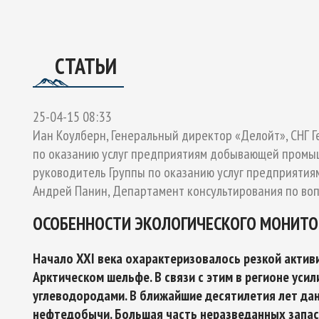
ОЕКТУ
ГО ЭКСПЕРТНОГО СОВЕТА ПО СОТРУДНИЧЕСТВУ В АРК
Ы РОССИЙСКОЙ ФЕДЕРАЦИИ И ОБЕСПЕЧЕНИЯ НАЦИОНАЛЬН
СТАТЬИ
25-04-15 08:33
Иан Коулберн, Генеральный директор «Делойт», СНГ 
по оказанию услуг предприятиям добывающей промышл
руководитель Группы по оказанию услуг предприятия
Андрей Панин, Департамент консультирования по воп
ОСОБЕННОСТИ ЭКОЛОГИЧЕСКОГО МОНИТО
Начало XXI века охарактеризовалось резкой актив
Арктическом шельфе. В связи с этим в регионе уси
углеводородами. В ближайшие десятилетия лет да
нефтедобычи. Большая часть неразведанных запасо