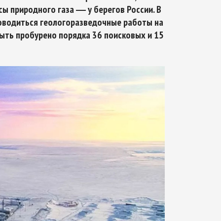
сы природного газа ― у берегов России. В
роводиться геологоразведочные работы на
ыть пробурено порядка 36 поисковых и 15
Арктическое обозрение, №8, 2022
Арктическое обозрение, №